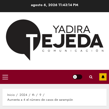
Saltar
agosto 6, 2026
11:43:15 PM
al
contenido
Menú
principal
Inicio
2024
th
9
Aumenta a 4 el número de casos de sarampión