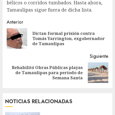
bélicos o corridos tumbados. Hasta ahora,
Tamaulipas sigue fuera de dicha lista.
Sigue
Anterior
leyendo
Dictan formal prisión contra
En
Tomás Yarrington, exgobernador
ant
de Tamaulipas
Siguiente
Rehabilitó Obras Públicas playas
Siguiente
de Tamaulipas para periodo de
entrada:
Semana Santa
NOTICIAS RELACIONADAS