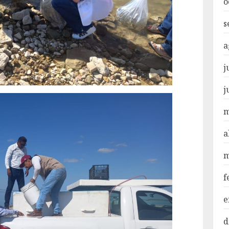
o
s
a
j
j
m
a
m
f
e
d