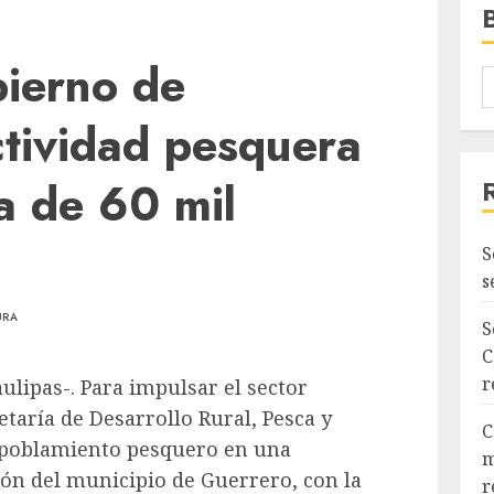
bierno de
ctividad pesquera
a de 60 mil
S
s
URA
S
C
r
lipas-. Para impulsar el sector
etaría de Desarrollo Rural, Pesca y
C
repoblamiento pesquero en una
m
cón del municipio de Guerrero, con la
r