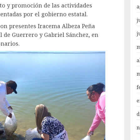
to y promoción de las actividades
a
ntadas por el gobierno estatal.
j
eron presentes Iracema Albeza Peña
j
l de Guerrero y Gabriel Sánchez, en
narios.
m
a
m
f
e
d
n