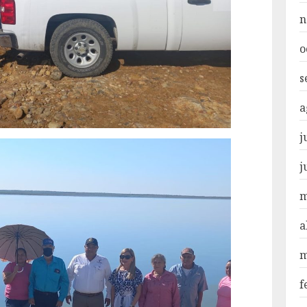
n
o
s
a
j
j
m
a
m
f