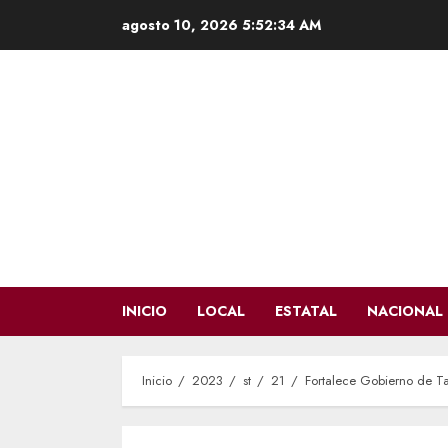
Saltar
agosto 10, 2026
5:52:35 AM
al
contenido
INICIO
LOCAL
ESTATAL
NACIONAL
Inicio
2023
st
21
Fortalece Gobierno de Ta