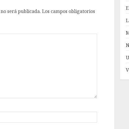
E
 no será publicada.
Los campos obligatorios
L
N
U
V