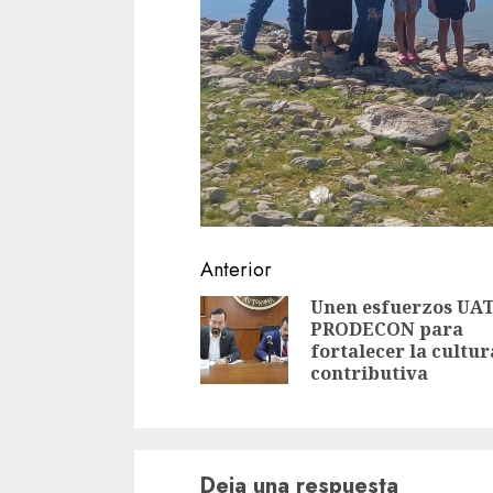
Sigue
Anterior
leyendo
Unen esfuerzos UAT
PRODECON para
fortalecer la cultur
contributiva
Deja una respuesta