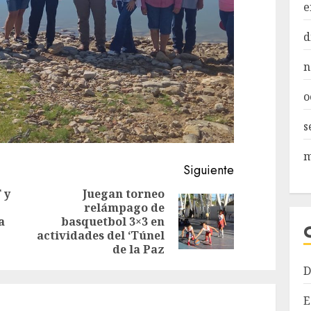
e
d
n
o
s
m
Siguiente
 y
Juegan torneo
relámpago de
Entrada
Siguiente
a
basquetbol 3×3 en
anterior:
entrada:
actividades del ‘Túnel
de la Paz
D
E