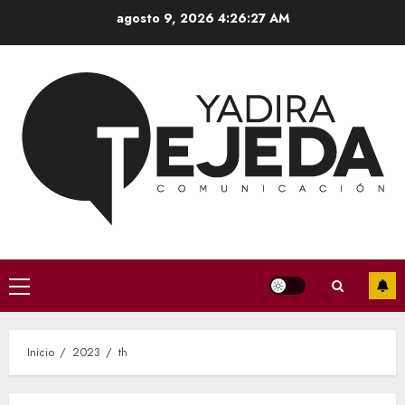
Saltar
agosto 9, 2026
4:26:28 AM
al
contenido
Menú
principal
Inicio
2023
th