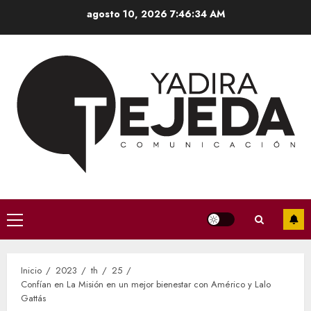
Saltar
agosto 10, 2026
7:46:35 AM
al
contenido
Menú
principal
Inicio
2023
th
25
Confían en La Misión en un mejor bienestar con Américo y Lalo
Gattás