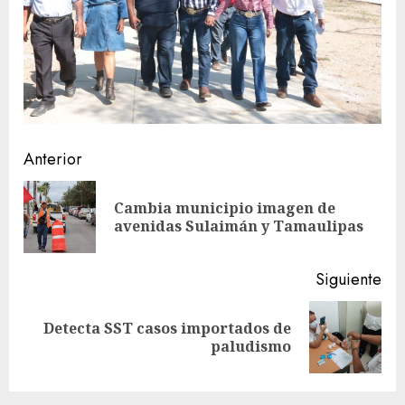
Sigue
Anterior
leyendo
Cambia municipio imagen de
En
avenidas Sulaimán y Tamaulipas
ant
Siguiente
Detecta SST casos importados de
Siguiente
paludismo
entrada: