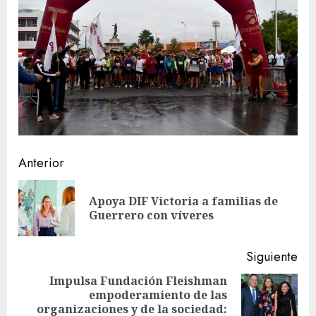
Sigue
Anterior
leyendo
Apoya DIF Victoria a familias de
En
Guerrero con víveres
ant
Siguiente
Impulsa Fundación Fleishman
empoderamiento de las
Siguiente
organizaciones y de la sociedad: