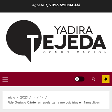
Saltar
agosto 7, 2026
5:20:34 AM
al
contenido
Menú
principal
Inicio
2023
th
14
Pide Gustavo Cárdenas regularizar a motociclistas en Tamaulipas