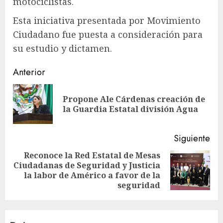
motociclistas.
Esta iniciativa presentada por Movimiento
Ciudadano fue puesta a consideración para
su estudio y dictamen.
Sigue
Anterior
leyendo
Propone Ale Cárdenas creación de
En
la Guardia Estatal división Agua
ant
Siguiente
Reconoce la Red Estatal de Mesas
Ciudadanas de Seguridad y Justicia
Siguiente
la labor de Américo a favor de la
entrada:
seguridad