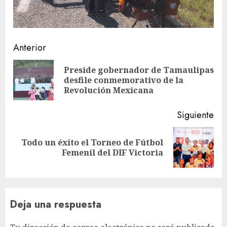
Sigue
Anterior
leyendo
Preside gobernador de Tamaulipas
En
desfile conmemorativo de la
ant
Revolución Mexicana
Siguiente
Todo un éxito el Torneo de Fútbol
Siguiente
Femenil del DIF Victoria
entrada:
Deja una respuesta