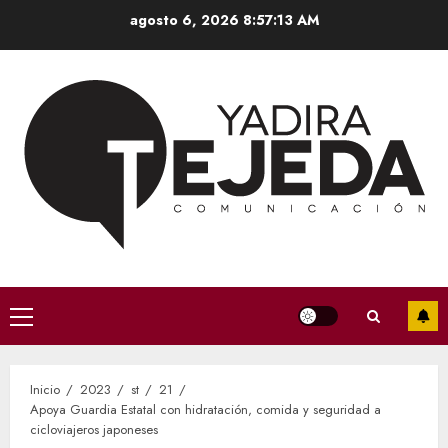
Saltar
agosto 6, 2026
8:57:14 AM
al
contenido
Menú
principal
Inicio
2023
st
21
Apoya Guardia Estatal con hidratación, comida y seguridad a
cicloviajeros japoneses