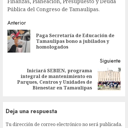
Finanzas, Planeación, Presupuesto y Deuda
Pública del Congreso de Tamaulipas.
Sigue
Anterior
leyendo
Paga Secretaría de Educación de
En
Tamaulipas bono a jubilados y
ant
homologados
Siguiente
Iniciará SEBIEN, programa
integral de mantenimiento en
Siguiente
Parques, Centros y Unidades de
entrada:
Bienestar en Tamaulipas
Deja una respuesta
Tu dirección de correo electrónico no será publicada.