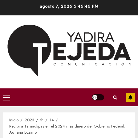
Saltar
agosto 7, 2026
5:46:46 PM
al
contenido
Menú
principal
Inicio
2023
th
14
Recibirá Tamaulipas en el 2024 más dinero del Gobierno Federal:
Adriana Lozano