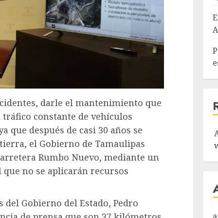
E
A
P
e
ccidentes, darle el mantenimiento que
 tráfico constante de vehículos
, ya que después de casi 30 años se
 tierra, el Gobierno de Tamaulipas
carretera Rumbo Nuevo, mediante un
l que no se aplicarán recursos
as del Gobierno del Estado, Pedro
a
encia de prensa que son 37 kilómetros