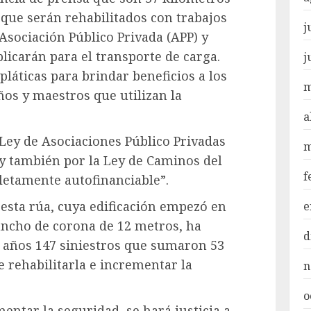
 que serán rehabilitados con trabajos
j
Asociación Público Privada (APP) y
licarán para el transporte de carga.
j
láticas para brindar beneficios a los
m
ños y maestros que utilizan la
a
 Ley de Asociaciones Público Privadas
m
y también por la Ley de Caminos del
f
letamente autofinanciable”.
esta rúa, cuya edificación empezó en
e
ancho de corona de 12 metros, ha
d
s años 147 siniestros que sumaron 53
e rehabilitarla e incrementar la
n
o
ntar la seguridad, se hará justicia a