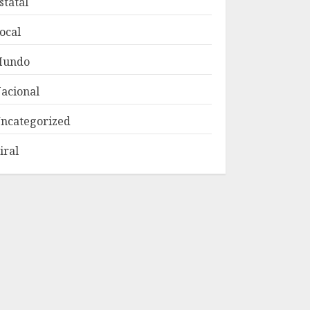
statal
ocal
Mundo
acional
ncategorized
iral