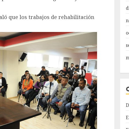
d
ló que los trabajos de rehabilitación
n
o
s
m
D
E