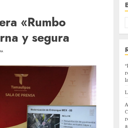
etera «Rumbo
na y segura
RA
“
r
l
L
A
C
r
a