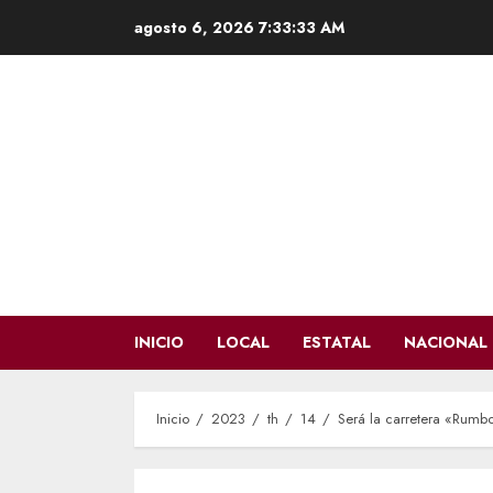
Saltar
agosto 6, 2026
7:33:34 AM
al
contenido
INICIO
LOCAL
ESTATAL
NACIONAL
Inicio
2023
th
14
Será la carretera «Rum