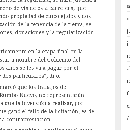
s
recho de vía de esta carretera, que
ndo propiedad de cinco ejidos y dos
a
zación de la tenencia de la tierra, se
j
ones, donaciones y la regularización
j
icamente en la etapa final en la
m
estar a nombre del Gobierno del
 años se les va a pagar por el
a
 dos particulares”, dijo.
m
emarcó que los trabajos de
f
ta Rumbo Nuevo, no representarán
ya que la inversión a realizar, por
e
 ganó el fallo de la licitación, es de
d
una contraprestación.