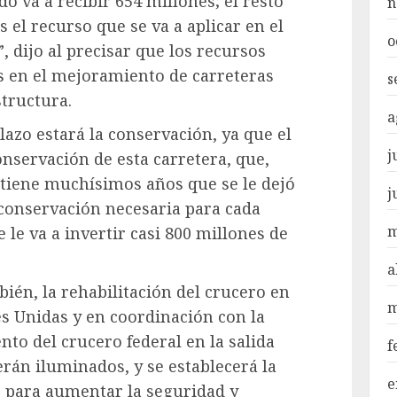
do va a recibir 654 millones; el resto
n
s el recurso que se va a aplicar en el
o
 dijo al precisar que los recursos
s en el mejoramiento de carreteras
s
structura.
a
plazo estará la conservación, ya que el
j
onservación de esta carretera, que,
 tiene muchísimos años que se le dejó
j
 conservación necesaria para cada
m
 le va a invertir casi 800 millones de
a
ién, la rehabilitación del crucero en
m
es Unidas y en coordinación con la
to del crucero federal en la salida
f
rán iluminados, y se establecerá la
e
, para aumentar la seguridad y