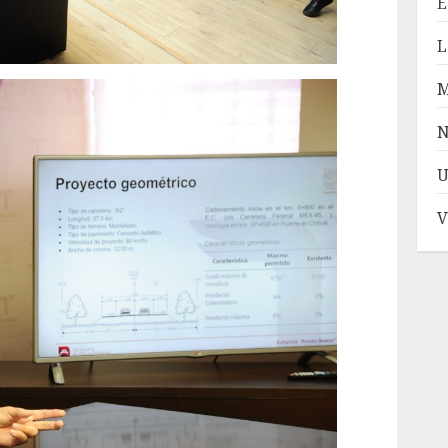
E
L
N
U
V