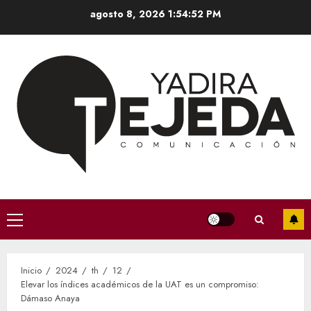
Saltar
agosto 8, 2026
1:54:53 PM
al
contenido
Menú
principal
Inicio
2024
th
12
Elevar los índices académicos de la UAT es un compromiso:
Dámaso Anaya