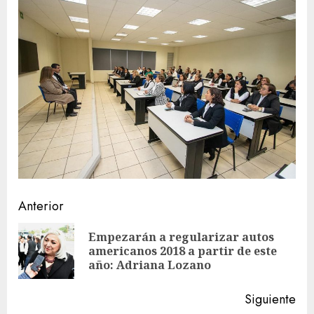
Sigue
Anterior
leyendo
Empezarán a regularizar autos
En
americanos 2018 a partir de este
ant
año: Adriana Lozano
Siguiente