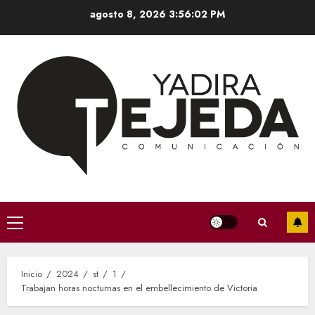
Saltar
agosto 8, 2026
3:56:03 PM
al
contenido
Menú
principal
Inicio
2024
st
1
Trabajan horas nocturnas en el embellecimiento de Victoria