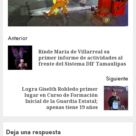
Sigue
Anterior
leyendo
Rinde María de Villarreal su
En
primer informe de actividades al
ant
frente del Sistema DIF Tamaulipas
Siguiente
Logra Giselth Robledo primer
lugar en Curso de Formación
Siguiente
Inicial de la Guardia Estatal;
entrada:
apenas tiene 19 años
Deja una respuesta