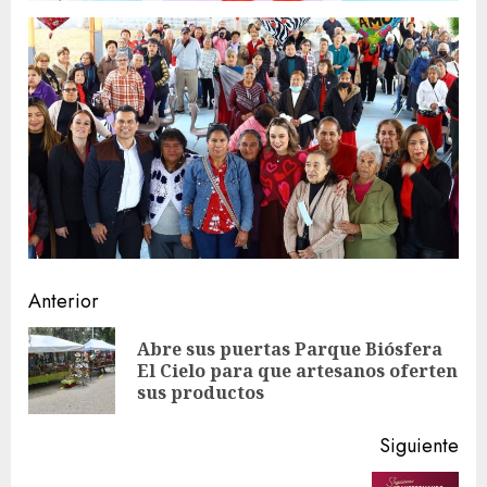
Sigue
Anterior
leyendo
Abre sus puertas Parque Biósfera
En
El Cielo para que artesanos oferten
ant
sus productos
Siguiente