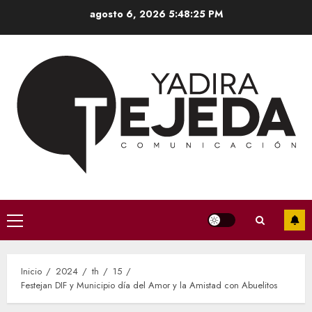
Saltar
agosto 6, 2026
5:48:26 PM
al
contenido
Menú
principal
Inicio
2024
th
15
Festejan DIF y Municipio día del Amor y la Amistad con Abuelitos