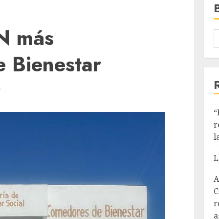
N más
 Bienestar
A
“
r
l
L
A
C
r
a