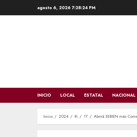
Saltar
agosto 6, 2026
7:28:25 PM
al
contenido
INICIO
LOCAL
ESTATAL
NACIONAL
Inicio
2024
th
17
Abrirá SEBIEN más Come