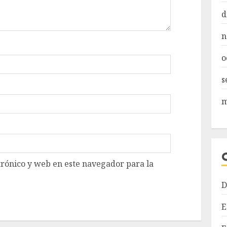
d
n
o
s
m
rónico y web en este navegador para la
D
E