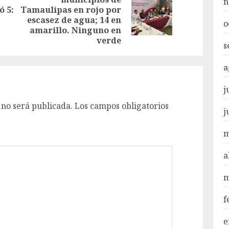
Entrada
n
ó 5:
Tamaulipas en rojo por
Siguiente
anterior:
escasez de agua; 14 en
o
entrada:
amarillo. Ninguno en
verde
s
a
j
 no será publicada.
Los campos obligatorios
j
m
a
m
f
e