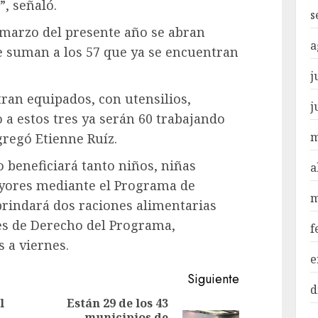
”, señaló.
s
 marzo del presente año se abran
a
e suman a los 57 que ya se encuentran
j
ran equipados, con utensilios,
j
 a estos tres ya serán 60 trabajando
m
gregó Etienne Ruíz.
o beneficiará tanto niños, niñas
a
ayores mediante el Programa de
m
rindará dos raciones alimentarias
res de Derecho del Programa,
f
 a viernes.
e
Siguiente
d
l
Están 29 de los 43
municipios de