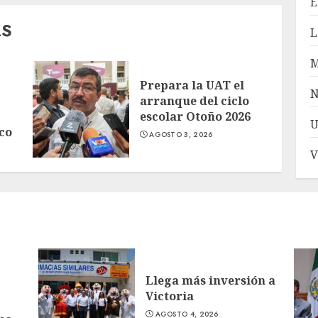
E
AS
L
Prepara la UAT el
N
arranque del ciclo
escolar Otoño 2026
U
co
AGOSTO 3, 2026
V
Llega más inversión a
Victoria
AGOSTO 4, 2026