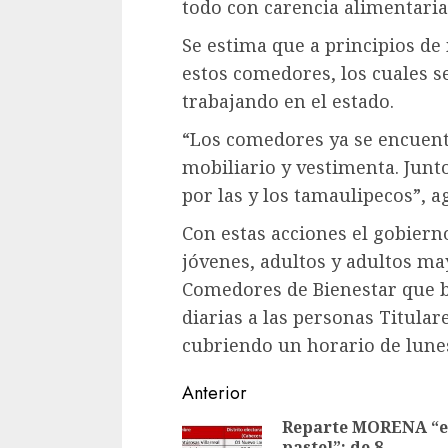
todo con carencia alimentaria
Se estima que a principios de
estos comedores, los cuales s
trabajando en el estado.
“Los comedores ya se encuent
mobiliario y vestimenta. Junto
por las y los tamaulipecos”, a
Con estas acciones el gobiern
jóvenes, adultos y adultos m
Comedores de Bienestar que b
diarias a las personas Titula
cubriendo un horario de lunes
Sigue
Anterior
leyendo
Reparte MORENA “e
pastel”; de 8