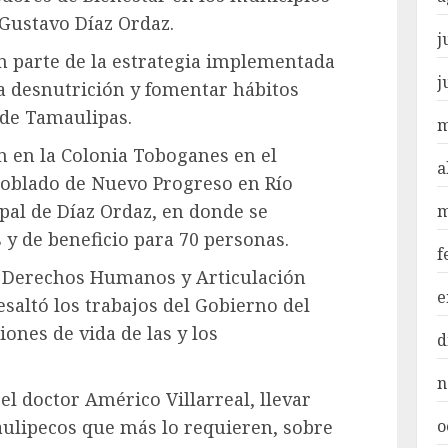
Gustavo Díaz Ordaz.
j
 parte de la estrategia implementada
j
a desnutrición y fomentar hábitos
 de Tamaulipas.
m
 en la Colonia Toboganes en el
a
oblado de Nuevo Progreso en Río
pal de Díaz Ordaz, en donde se
m
 y de beneficio para 70 personas.
f
de Derechos Humanos y Articulación
e
esaltó los trabajos del Gobierno del
ones de vida de las y los
d
n
el doctor Américo Villarreal, llevar
aulipecos que más lo requieren, sobre
o