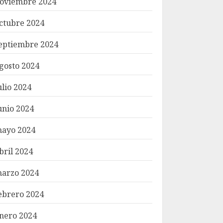
oviembre 2024
ctubre 2024
eptiembre 2024
gosto 2024
ulio 2024
unio 2024
ayo 2024
bril 2024
arzo 2024
ebrero 2024
nero 2024