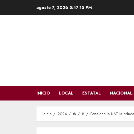
Saltar
agosto 7, 2026
5:47:16 PM
al
contenido
INICIO
LOCAL
ESTATAL
NACIONAL
Inicio
2024
th
8
Fortalece la UAT la educ