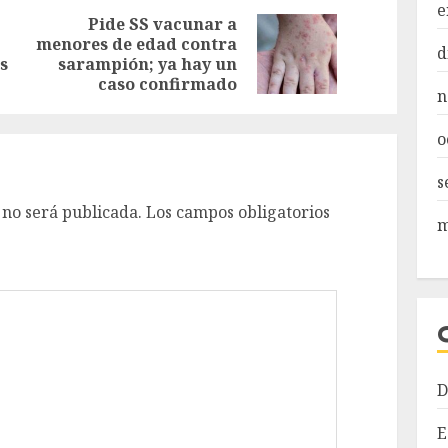
e
Pide SS vacunar a
menores de edad contra
Entrada
Siguiente
d
s
sarampión; ya hay un
anterior:
entrada:
caso confirmado
n
o
s
 no será publicada.
Los campos obligatorios
m
D
E