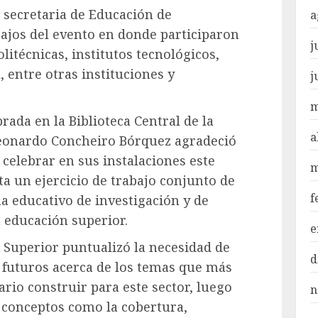
a secretaria de Educación de
a
ajos del evento en donde participaron
j
litécnicas, institutos tecnológicos,
 entre otras instituciones y
j
m
rada en la Biblioteca Central de la
a
Leonardo Concheiro Bórquez agradeció
e celebrar en sus instalaciones este
m
ta un ejercicio de trabajo conjunto de
f
ma educativo de investigación y de
a educación superior.
e
 Superior puntualizó la necesidad de
d
 futuros acerca de los temas que más
rio construir para este sector, luego
n
conceptos como la cobertura,