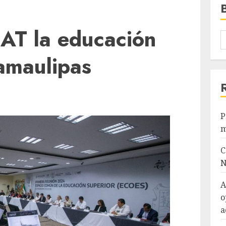
UAT la educación
amaulipas
P
m
C
N
A
o
a