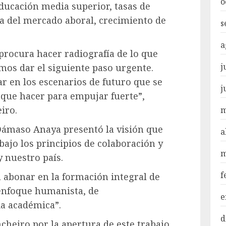
o
ducación media superior, tasas de
a del mercado aboral, crecimiento de
s
a
 procura hacer radiografía de lo que
j
mos dar el siguiente paso urgente.
r en los escenarios de futuro que se
j
que hacer para empujar fuerte”,
iro.
m
 Dámaso Anaya presentó la visión que
a
bajo los principios de colaboración y
m
y nuestro país.
f
 abonar en la formación integral de
enfoque humanista, de
e
ia académica”.
d
cheiro por la apertura de este trabajo