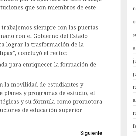
tituciones que son miembros de este
n
o
, trabajemos siempre con las puertas
s
a mano con el Gobierno del Estado
 lograr la trasformación de la
a
pas”, concluyó el rector.
j
ada para enriquecer la formación de
j
n la movilidad de estudiantes y
m
e planes y programas de estudio, el
a
ratégicas y su fórmula como promotora
ituciones de educación superior
m
f
Siguiente