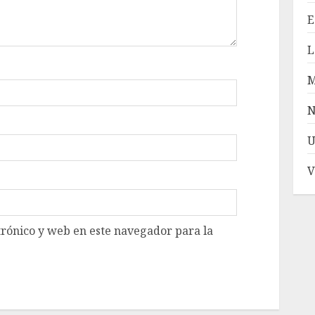
E
L
N
U
V
rónico y web en este navegador para la