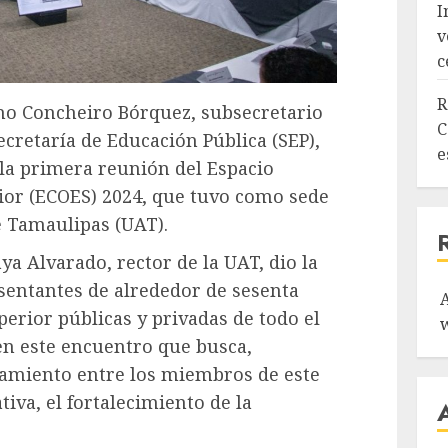
I
v
c
R
ano Concheiro Bórquez, subsecretario
C
ecretaría de Educación Pública (SEP),
e
l la primera reunión del Espacio
or (ECOES) 2024, que tuvo como sede
 Tamaulipas (UAT).
 Alvarado, rector de la UAT, dio la
esentantes de alrededor de sesenta
perior públicas y privadas de todo el
en este encuentro que busca,
camiento entre los miembros de este
iva, el fortalecimiento de la