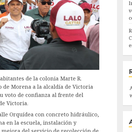
I
v
c
R
C
e
abitantes de la colonia Marte R.
 de Morena a la alcaldía de Victoria
u voto de confianza al frente del
e Victoria.
alle Orquídea con concreto hidráulico,
na en la escuela, instalación y
 mejora del servicio de recolección de