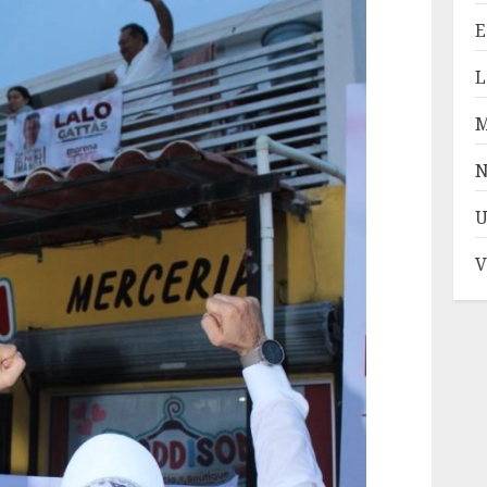
E
L
N
U
V