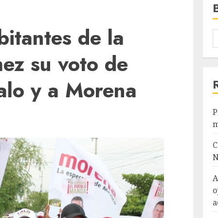
itantes de la
ez su voto de
alo y a Morena
P
m
C
N
A
o
a