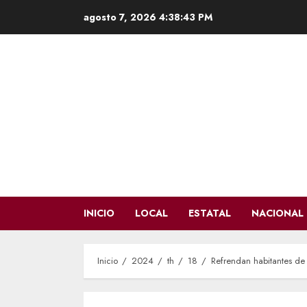
Saltar
agosto 7, 2026
4:38:45 PM
al
contenido
INICIO
LOCAL
ESTATAL
NACIONAL
Inicio
2024
th
18
Refrendan habitantes de