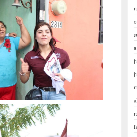
n
o
s
a
j
j
m
a
m
f