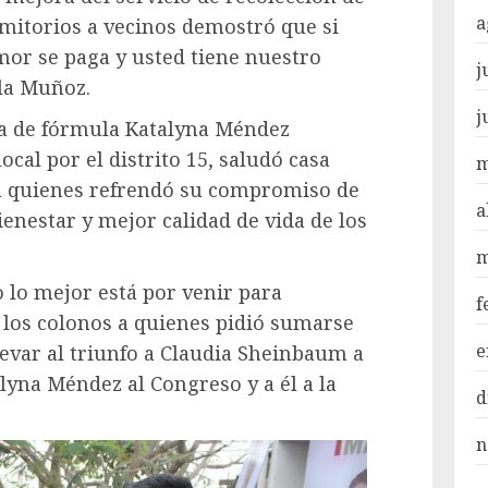
a
mitorios a vecinos demostró que si
mor se paga y usted tiene nuestro
j
ela Muñoz.
j
 de fórmula Katalyna Méndez
ocal por el distrito 15, saludó casa
m
 a quienes refrendó su compromiso de
a
ienestar y mejor calidad de vida de los
m
o lo mejor está por venir para
f
y los colonos a quienes pidió sumarse
e
evar al triunfo a Claudia Sheinbaum a
lyna Méndez al Congreso y a él a la
d
n