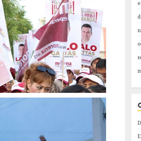
e
d
n
o
s
m
D
E