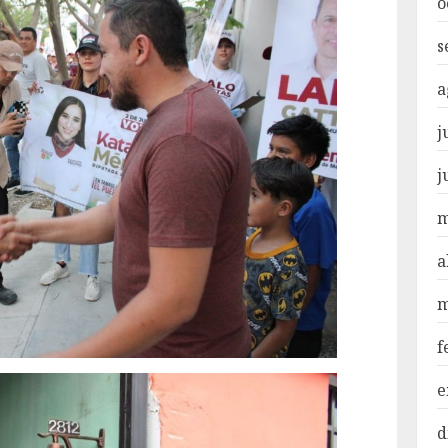
o
s
a
j
j
m
a
m
f
e
d