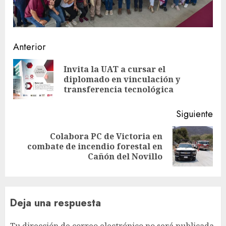
Sigue
Anterior
leyendo
Invita la UAT a cursar el
En
diplomado en vinculación y
ant
transferencia tecnológica
Siguiente
Colabora PC de Victoria en
Siguiente
combate de incendio forestal en
entrada:
Cañón del Novillo
Deja una respuesta