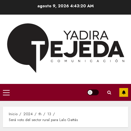
Saltar
agosto 9, 2026
4:43:21 AM
al
contenido
Menú
principal
Inicio
2024
th
13
Será voto del sector rural para Lalo Gattás