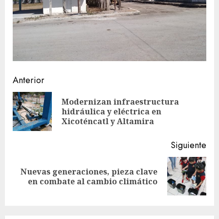
Sigue
Anterior
leyendo
Modernizan infraestructura
En
hidráulica y eléctrica en
ant
Xicoténcatl y Altamira
Siguiente
Nuevas generaciones, pieza clave
Siguiente
en combate al cambio climático
entrada: