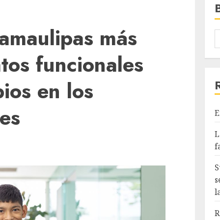
Tamaulipas más
tos funcionales
ios en los
ses
E
L
f
S
s
l
R