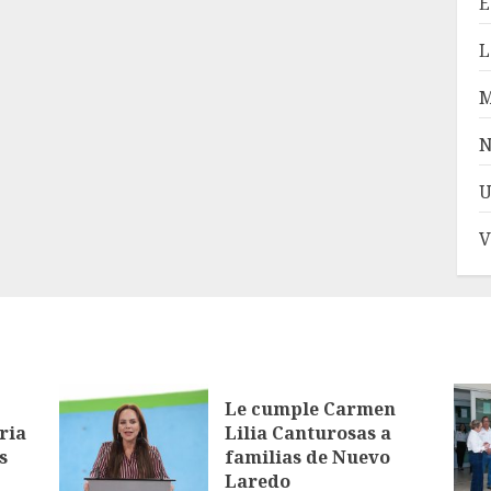
E
L
N
U
V
Le cumple Carmen
ria
Lilia Canturosas a
s
familias de Nuevo
Laredo