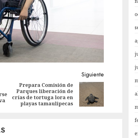
n
o
s
a
j
j
Siguiente
m
Prepara Comisión de
Parques liberación de
Entrada
Siguiente
a
rse
crías de tortuga lora en
anterior:
entrada:
va
playas tamaulipecas
m
f
AS
e