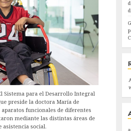
d
d
G
p
C
l Sistema para el Desarrollo Integral
que preside la doctora María de
9 aparatos funcionales de diferentes
itaron mediante las distintas áreas de
 asistencia social.
a