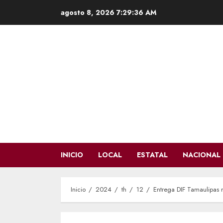
Saltar
agosto 8, 2026
7:29:37 AM
al
contenido
INICIO
LOCAL
ESTATAL
NACIONAL
Inicio
2024
th
12
Entrega DIF Tamaulipas 