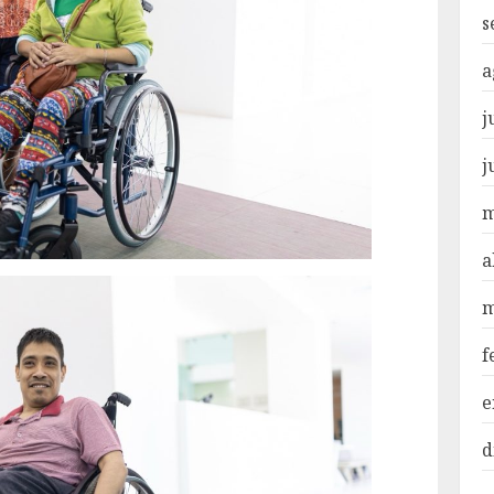
s
a
j
j
m
a
m
f
e
d