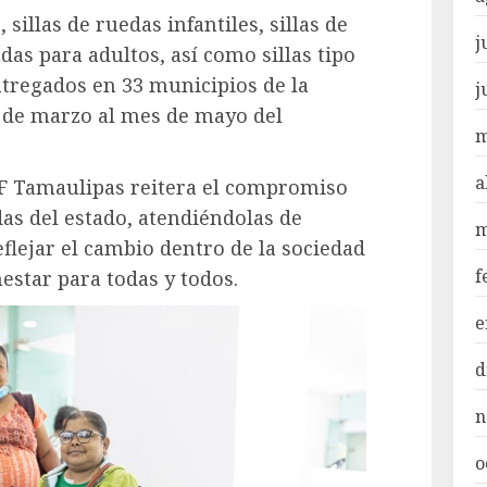
sillas de ruedas infantiles, sillas de
j
as para adultos, así como sillas tipo
tregados en 33 municipios de la
j
s de marzo al mes de mayo del
m
a
IF Tamaulipas reitera el compromiso
das del estado, atendiéndolas de
m
flejar el cambio dentro de la sociedad
f
estar para todas y todos.
e
d
n
o