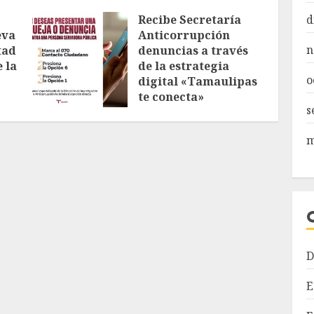
d
Recibe Secretaría
eva
Anticorrupción
n
tad
denuncias a través
 la
de la estrategia
o
digital «Tamaulipas
te conecta»
s
AGOSTO 7, 2026
m
D
E