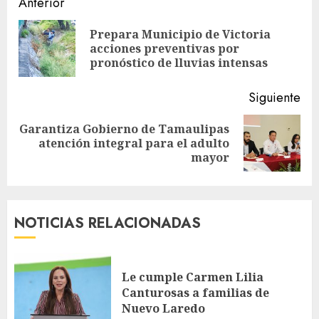
Sigue
Anterior
leyendo
Prepara Municipio de Victoria
En
acciones preventivas por
ant
pronóstico de lluvias intensas
Siguiente
Garantiza Gobierno de Tamaulipas
Siguiente
atención integral para el adulto
entrada:
mayor
NOTICIAS RELACIONADAS
Le cumple Carmen Lilia
Canturosas a familias de
Nuevo Laredo