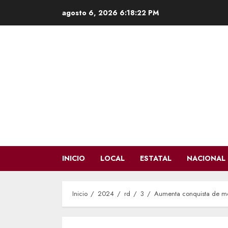
Saltar
agosto 6, 2026
6:18:23 PM
al
contenido
INICIO
LOCAL
ESTATAL
NACIONAL
Inicio
2024
rd
3
Aumenta conquista de m