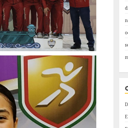
d
n
o
s
m
D
E