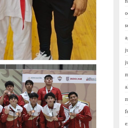
n
o
s
a
j
j
m
a
m
f
e