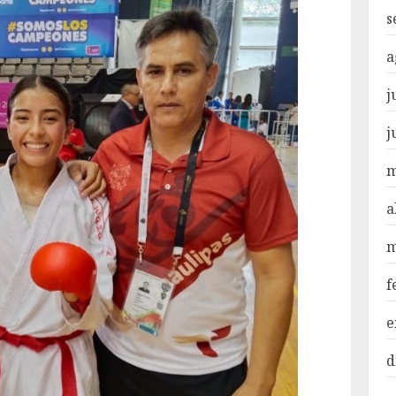
s
a
j
j
m
a
m
f
e
d