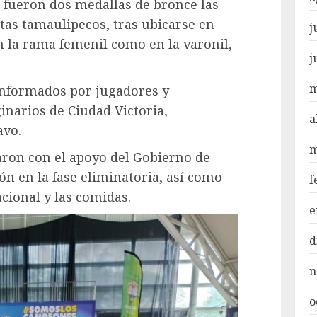
, fueron dos medallas de bronce las
tas tamaulipecos, tras ubicarse en
j
n la rama femenil como en la varonil,
j
m
nformados por jugadores y
inarios de Ciudad Victoria,
a
avo.
m
taron con el apoyo del Gobierno de
n en la fase eliminatoria, así como
f
acional y las comidas.
e
d
n
o