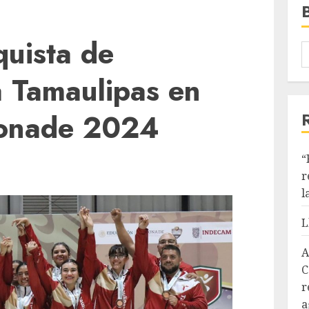
uista de
a Tamaulipas en
Conade 2024
“
r
l
L
A
C
r
a