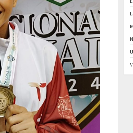
E
L
N
U
V