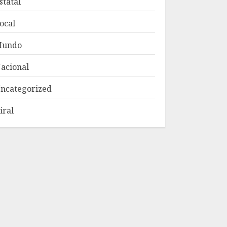
statal
ocal
Mundo
acional
ncategorized
iral