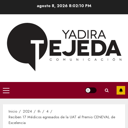
Saltar
agosto 8, 2026
8:02:11 PM
al
contenido
Menú
principal
Inicio
2024
th
4
Reciben 17 Médicos egresados de la UAT el Premio CENEVAL de
Excelencia