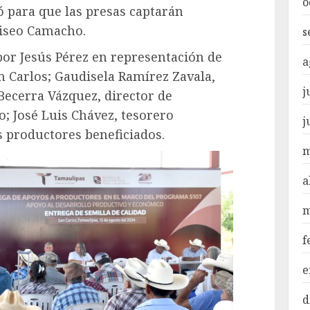
o
 para que las presas captarán
liseo Camacho.
s
or Jesús Pérez en representación de
a
n Carlos; Gaudisela Ramírez Zavala,
j
 Becerra Vázquez, director de
o; José Luis Chávez, tesorero
j
s productores beneficiados.
m
a
m
f
e
d