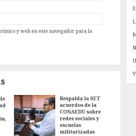
E
L
rónico y web en este navegador para la
N
U
V
AS
Respalda la SET
de
acuerdos de la
dad
CONAEDU sobre
redes sociales y
ón,
escuelas
militarizadas