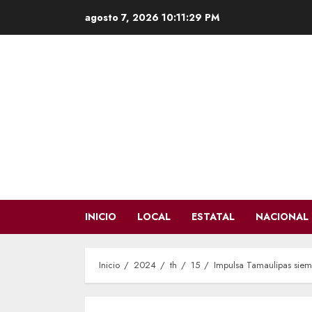
Saltar
agosto 7, 2026
10:11:30 PM
al
contenido
INICIO
LOCAL
ESTATAL
NACIONAL
Inicio
2024
th
15
Impulsa Tamaulipas siem