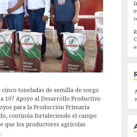
I
v
c
R
C
e
 cinco toneladas de semilla de sorgo
a 107 Apoyo al Desarrollo Productivo
yos para la Producción Primaria
ado, continúa fortaleciendo el campo
de que los productores agrícolas
.