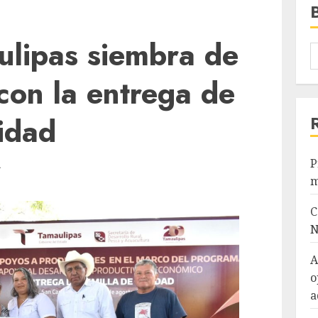
ulipas siembra de
con la entrega de
lidad
P
A
m
C
N
A
o
a