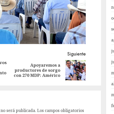
n
o
s
a
j
Siguiente
j
vos
Apoyaremos a
Entrada
Siguiente
productores de sorgo
nto
m
anterior:
entrada:
con 270 MDP: Américo
a
m
f
 no será publicada.
Los campos obligatorios