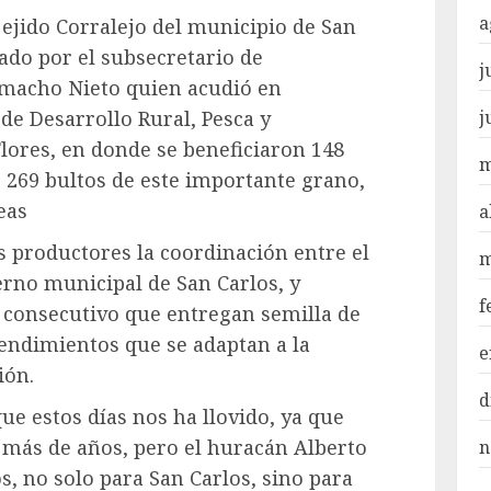
a
l ejido Corralejo del municipio de San
zado por el subsecretario de
j
Camacho Nieto quien acudió en
j
de Desarrollo Rural, Pesca y
lores, en donde se beneficiaron 148
m
 269 bultos de este importante grano,
eas
a
s productores la coordinación entre el
m
erno municipal de San Carlos, y
f
 consecutivo que entregan semilla de
endimientos que se adaptan a la
e
ión.
d
e estos días nos ha llovido, ya que
 más de años, pero el huracán Alberto
n
s, no solo para San Carlos, sino para