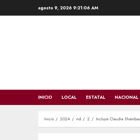
Saltar
agosto 9, 2026
9:21:07 AM
al
contenido
INICIO
LOCAL
ESTATAL
NACIONAL
Inicio
2024
nd
2
Incluye Claudia Sheinba