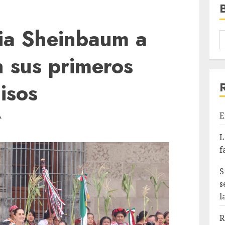
dia Sheinbaum a
 sus primeros
isos
E
A
L
f
S
s
l
R