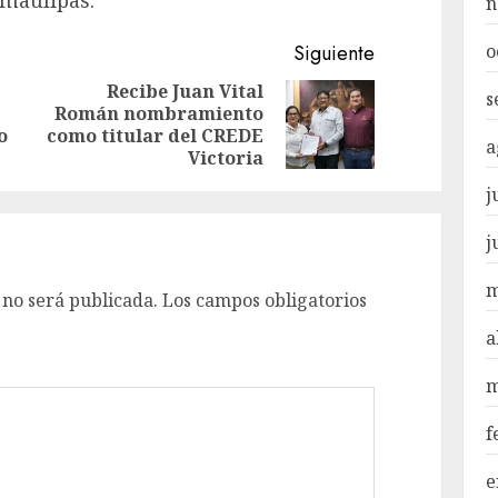
amaulipas.
n
o
Siguiente
Recibe Juan Vital
s
Román nombramiento
Entrada
Siguiente
o
como titular del CREDE
anterior:
entrada:
a
Victoria
j
j
m
 no será publicada.
Los campos obligatorios
a
m
f
e