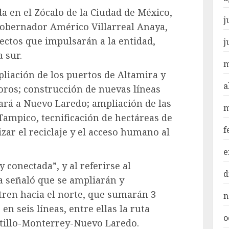
a en el Zócalo de la Ciudad de México,
j
gobernador Américo Villarreal Anaya,
yectos que impulsarán a la entidad,
j
a sur.
m
pliación de los puertos de Altamira y
a
oros; construcción de nuevas líneas
gará a Nuevo Laredo; ampliación de las
m
ampico, tecnificación de hectáreas de
f
zar el reciclaje y el acceso humano al
e
 conectada”, y al referirse al
d
 señaló que se ampliarán y
tren hacia el norte, que sumarán 3
n
en seis líneas, entre ellas la ruta
o
ltillo-Monterrey-Nuevo Laredo.