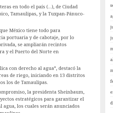
s
ras en todo el país (…), de Ciudad
mpico, Tamaulipas, y la Tuxpan-Pánuco-
a
j
 que México tiene todo para
a portuaria y de cabotaje, por lo
j
privada, se ampliarán recintos
m
ra y el Puerto del Norte en
a
lica con derecho al agua”, destacó la
m
reas de riego, iniciando en 13 distritos
f
llos los de Tamaulipas.
ompromiso, la presidenta Sheinbaum,
e
yectos estratégicos para garantizar el
d
al agua, los cuales serán anunciados