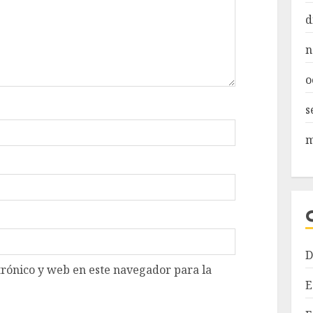
d
n
o
s
m
D
rónico y web en este navegador para la
E