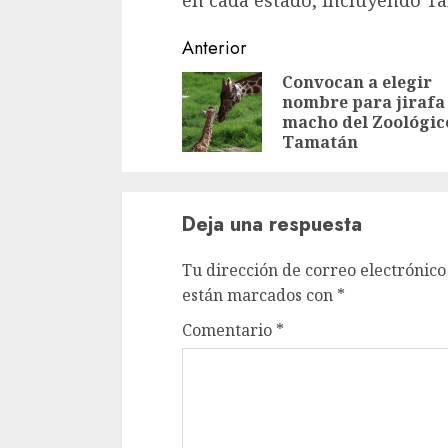
en cada estado, incluyendo T
Sigue
Anterior
leyendo
Convocan a elegir
nombre para jirafa
macho del Zoológic
Tamatán
Deja una respuesta
Tu dirección de correo electrónico
están marcados con
*
Comentario
*