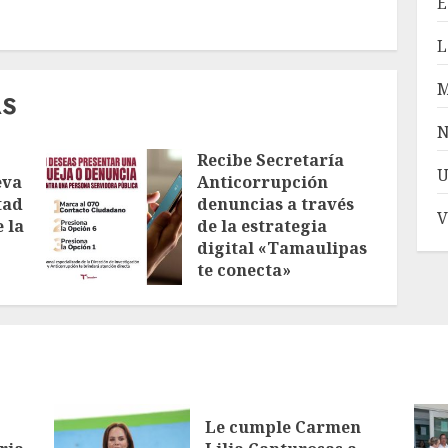
E
L
AS
N
Recibe Secretaría
U
eva
Anticorrupción
tad
denuncias a través
V
 la
de la estrategia
digital «Tamaulipas
te conecta»
AGOSTO 7, 2026
Le cumple Carmen