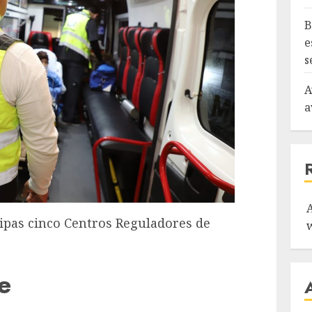
B
e
s
A
a
ipas cinco Centros Reguladores de
e