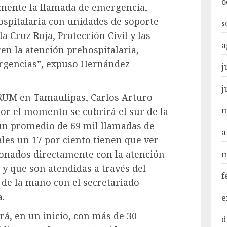
o
mente la llamada de emergencia,
spitalaria con unidades de soporte
s
a Cruz Roja, Protección Civil y las
a
n la atención prehospitalaria,
ergencias”, expuso Hernández
j
j
 CRUM en Tamaulipas, Carlos Arturo
m
por el momento se cubrirá el sur de la
 un promedio de 69 mil llamadas de
a
ales un 17 por ciento tienen que ver
ionados directamente con la atención
m
y que son atendidas a través del
f
 de la mano con el secretariado
a.
e
rá, en un inicio, con más de 30
d