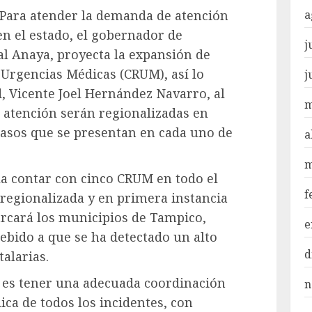
 Para atender la demanda de atención
a
en el estado, el gobernador de
j
l Anaya, proyecta la expansión de
Urgencias Médicas (CRUM), así lo
j
d, Vicente Joel Hernández Navarro, al
m
 atención serán regionalizadas en
 casos que se presentan en cada uno de
a
m
la contar con cinco CRUM en todo el
f
regionalizada y en primera instancia
arcará los municipios de Tampico,
e
ebido a que se ha detectado un alto
d
alarias.
o es tener una adecuada coordinación
n
ica de todos los incidentes, con