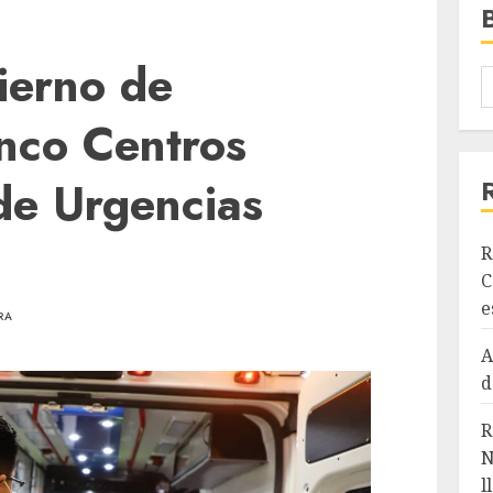
ierno de
nco Centros
de Urgencias
R
C
e
RA
A
d
R
N
l