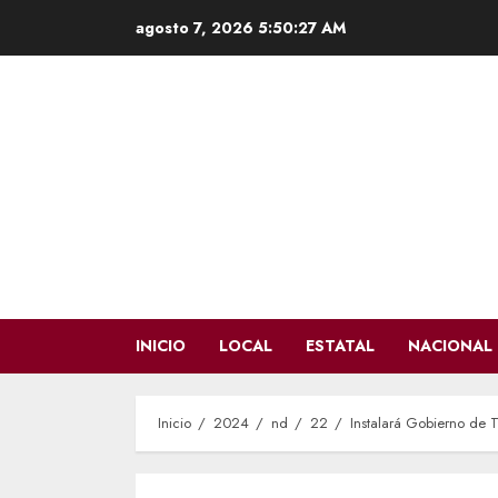
Saltar
agosto 7, 2026
5:50:29 AM
al
contenido
INICIO
LOCAL
ESTATAL
NACIONAL
Inicio
2024
nd
22
Instalará Gobierno de 