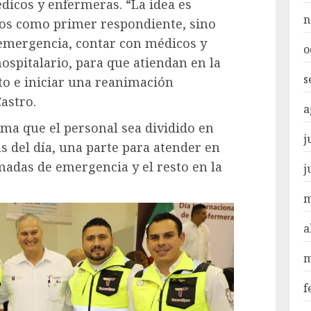
dicos y enfermeras. “La idea es
n
os como primer respondiente, sino
 emergencia, contar con médicos y
o
ospitalario, para que atiendan en la
s
to e iniciar una reanimación
astro.
a
ima que el personal sea dividido en
j
s del día, una parte para atender en
amadas de emergencia y el resto en la
j
m
a
m
f