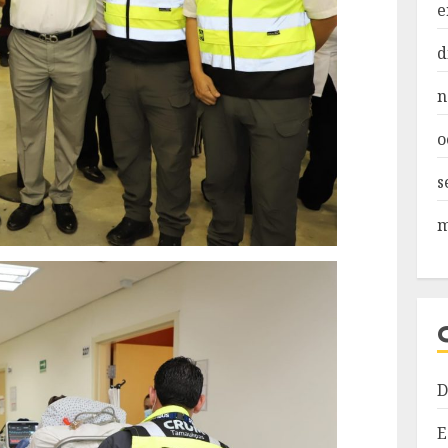
e
d
n
o
s
m
D
E