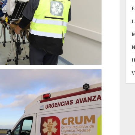
E
L
N
U
V