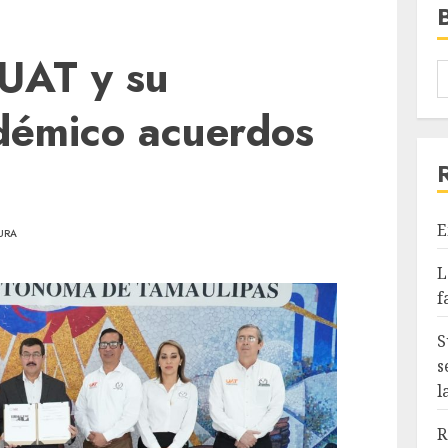
 UAT y su
adémico acuerdos
E
URA
L
f
S
s
l
R