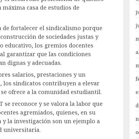
a máxima casa de estudios de
j
j
a de fortalecer el sindicalismo porque
 construcción de sociedades justas y
m
to educativo, los gremios docentes
a
 al garantizar que las condiciones
ean dignas y adecuadas.
m
res salarios, prestaciones y un
f
, los sindicatos contribuyen a elevar
 se ofrece a la comunidad estudiantil.
e
 se reconoce y se valora la labor que
d
ocentes agremiados, quienes, en su
n
y la investigación son un ejemplo a
 universitaria.
o