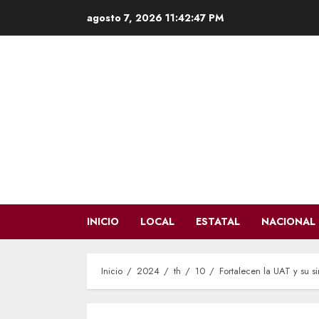
Saltar
agosto 7, 2026
11:42:48 PM
al
contenido
INICIO
LOCAL
ESTATAL
NACIONAL
Inicio
2024
th
10
Fortalecen la UAT y su 