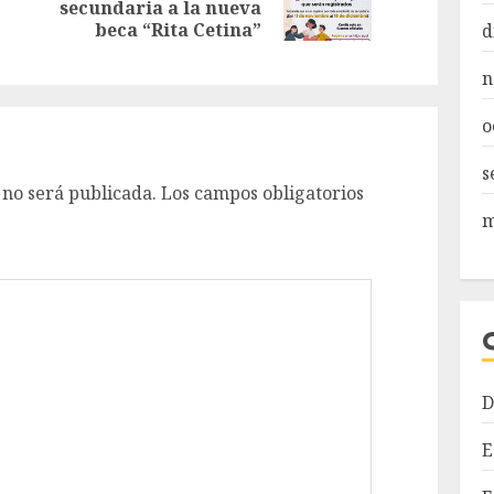
Entrada
secundaria a la nueva
entrada:
anterior:
beca “Rita Cetina”
d
n
o
s
 no será publicada.
Los campos obligatorios
m
D
E