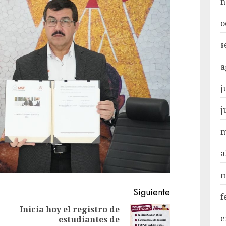
n
o
s
a
j
j
m
a
m
Siguiente
f
Inicia hoy el registro de
e
estudiantes de
Siguiente