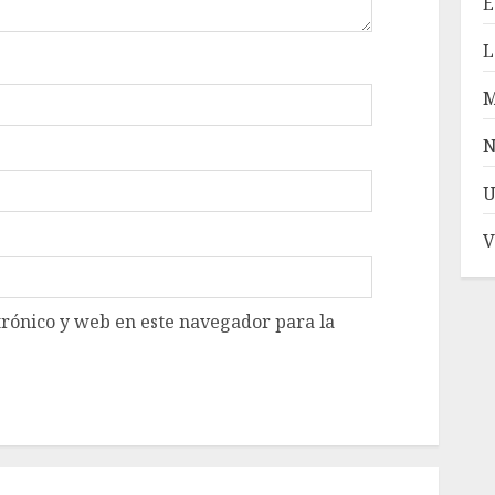
E
L
N
U
V
rónico y web en este navegador para la