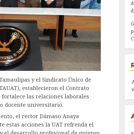
d
d
G
p
C
amaulipas y el Sindicato Único de
AUAT), establecieron el Contrato
 fortalece las relaciones laborales
io docente universitario.
mento, el rector Dámaso Anaya
e estas acciones la UAT refrenda el
 el desarrollo profesional de quienes
a