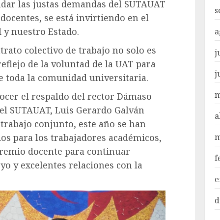
aldar las justas demandas del SUTAUAT
s
 docentes, se está invirtiendo en el
 y nuestro Estado.
a
trato colectivo de trabajo no solo es
j
eflejo de la voluntad de la UAT para
j
de toda la comunidad universitaria.
m
nocer el respaldo del rector Dámaso
 del SUTAUAT, Luis Gerardo Galván
a
 trabajo conjunto, este año se han
m
os para los trabajadores académicos,
 gremio docente para continuar
f
yo y excelentes relaciones con la
e
d