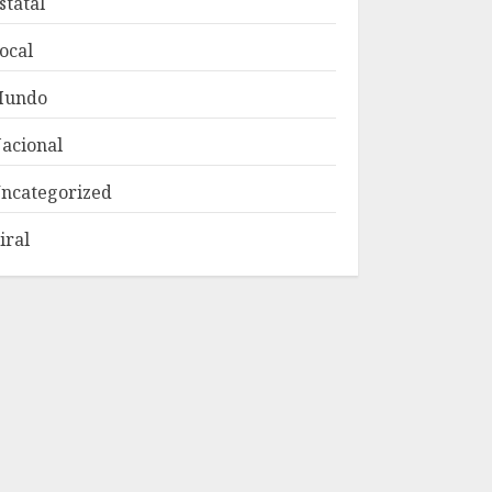
statal
ocal
Mundo
acional
ncategorized
iral