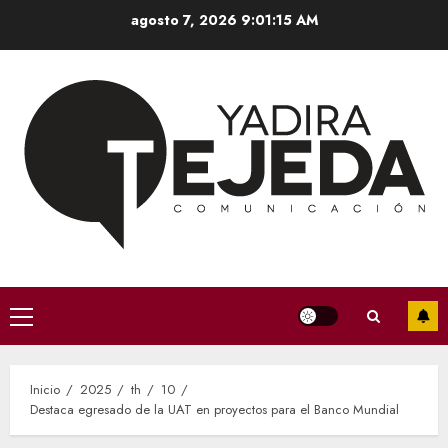
Saltar
agosto 7, 2026
9:01:15 AM
al
contenido
Menú
principal
Inicio
2025
th
10
Destaca egresado de la UAT en proyectos para el Banco Mundial