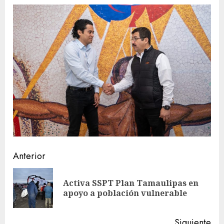
Sigue
Anterior
leyendo
Activa SSPT Plan Tamaulipas en
En
apoyo a población vulnerable
ant
Siguiente