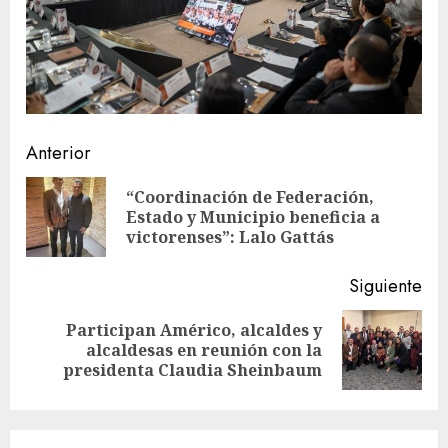
Sigue
Anterior
leyendo
“Coordinación de Federación,
En
Estado y Municipio beneficia a
ant
victorenses”: Lalo Gattás
Siguiente
Participan Américo, alcaldes y
Siguiente
alcaldesas en reunión con la
entrada:
presidenta Claudia Sheinbaum