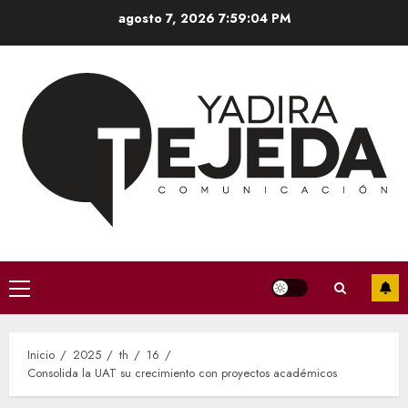
Saltar
agosto 7, 2026
7:59:04 PM
al
contenido
Menú
principal
Inicio
2025
th
16
Consolida la UAT su crecimiento con proyectos académicos