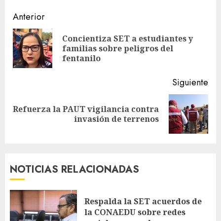
Sigue
Anterior
leyendo
Concientiza SET a estudiantes y
En
familias sobre peligros del
ant
fentanilo
Siguiente
Refuerza la PAUT vigilancia contra
Siguiente
invasión de terrenos
entrada:
NOTICIAS RELACIONADAS
Respalda la SET acuerdos de
la CONAEDU sobre redes