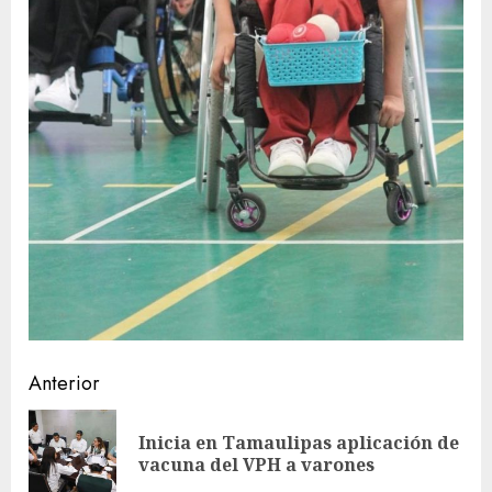
Sigue
Anterior
leyendo
Inicia en Tamaulipas aplicación de
En
vacuna del VPH a varones
ant