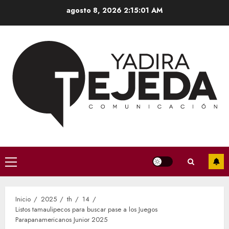
Saltar
agosto 8, 2026
2:15:02 AM
al
contenido
Menú
principal
Inicio
2025
th
14
Listos tamaulipecos para buscar pase a los Juegos
Parapanamericanos Junior 2025