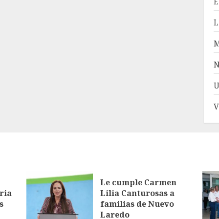
E
L
N
U
V
Le cumple Carmen
ria
Lilia Canturosas a
s
familias de Nuevo
Laredo