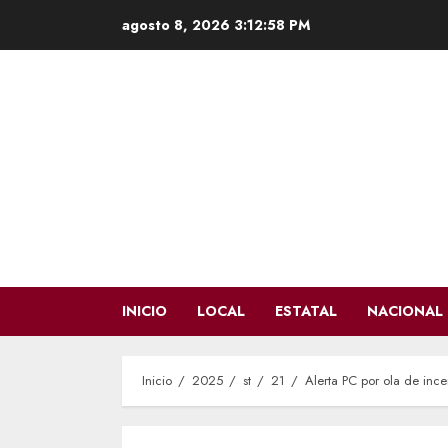
Saltar
agosto 8, 2026
3:12:59 PM
al
contenido
INICIO
LOCAL
ESTATAL
NACIONAL
Inicio
2025
st
21
Alerta PC por ola de ince