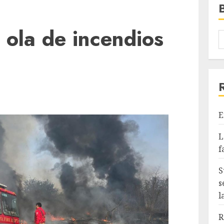
 ola de incendios
E
L
f
S
s
l
R