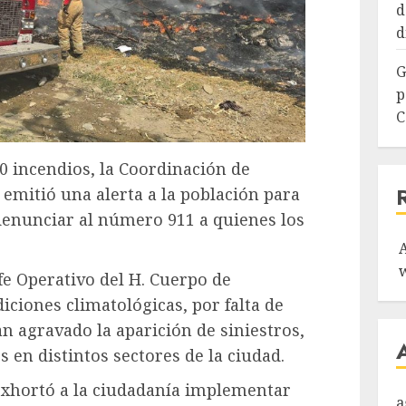
d
d
G
p
C
90 incendios, la Coordinación de
 emitió una alerta a la población para
denunciar al número 911 a quienes los
efe Operativo del H. Cuerpo de
iciones climatológicas, por falta de
n agravado la aparición de siniestros,
s en distintos sectores de la ciudad.
exhortó a la ciudadanía implementar
a