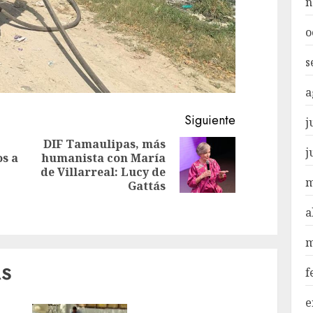
n
o
s
a
Siguiente
j
DIF Tamaulipas, más
j
s a
humanista con María
Siguiente
de Villarreal: Lucy de
Entrada
entrada:
m
Gattás
anterior:
a
m
AS
f
e