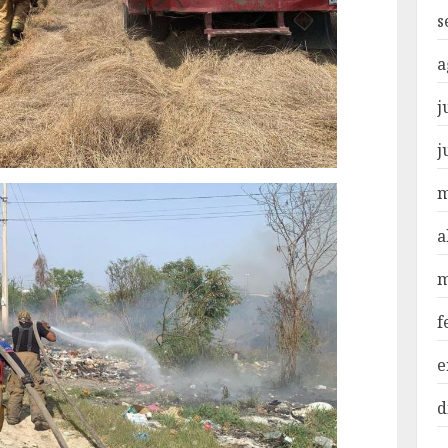
s
a
j
j
m
a
m
f
e
d