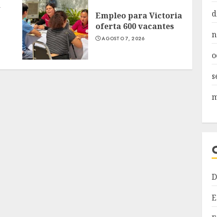
n
d
Empleo para Victoria
oferta 600 vacantes
n
AGOSTO 7, 2026
o
s
m
D
E