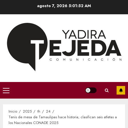
Saltar
agosto 7, 2026
5:01:53 AM
al
contenido
Menú
principal
Inicio
2025
th
24
Tenis de mesa de Tamaulipas hace historia; clasifican seis atletas a
los Nacionales CONADE 2025