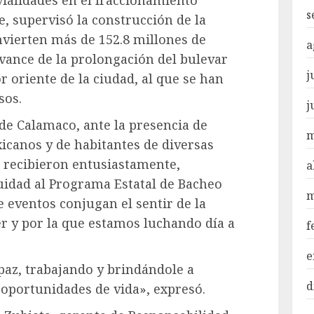
vialidades en el fraccionamiento
s
, supervisó la construcción de la
invierten más de 152.8 millones de
a
avance de la prolongación del bulevar
j
or oriente de la ciudad, al que se han
sos.
j
de Calamaco, ante la presencia de
m
icanos y de habitantes de diversas
o recibieron entusiastamente,
a
uidad al Programa Estatal de Bacheo
m
e eventos conjugan el sentir de la
r y por la que estamos luchando día a
f
e
paz, trabajando y brindándole a
d
oportunidades de vida», expresó.