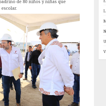
E
l padrino de 80 niños y niñas que
 escolar.
L
N
U
V