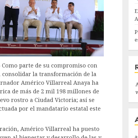
E
A
P
e
 – Como parte de su compromiso con
a consolidar la transformación de la
ernador Américo Villarreal Anaya ha
rica de más de 2 mil 198 millones de
vo rostro a Ciudad Victoria; así se
ctuada por el mandatario estatal este
tración, Américo Villarreal ha puesto
a
en al bienestar y desarrollo de las y