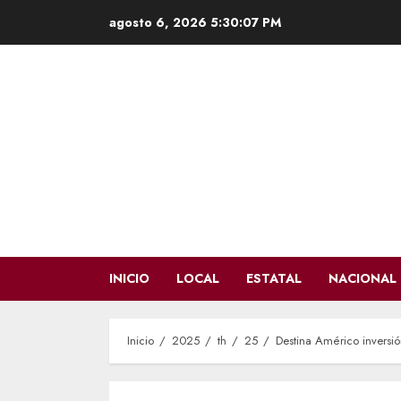
Saltar
agosto 6, 2026
5:30:08 PM
al
contenido
INICIO
LOCAL
ESTATAL
NACIONAL
Inicio
2025
th
25
Destina Américo inversión