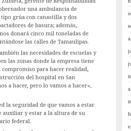
a Zubieta, gerente de Responsabilidad
n
gobernador una ambulancia de
o
tipo grúa con canastilla y dos
actadores de basura; además,
s
nos donará cinco mil toneladas de
a
ntándose las calles de Tamaulipas.
j
mbién las necesidades de escuelas y
 en las zonas donde la empresa tiene
j
l compromiso para hacer realidad,
m
strucción del hospital en San
os a hacer, pero lo vamos a hacer»,
a
m
ed la seguridad de que vamos a estar
auxiliar y estar a la altura de su
f
rio federal.
e