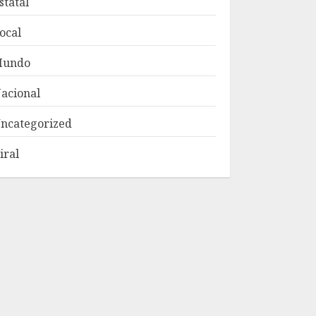
statal
ocal
Mundo
acional
ncategorized
iral