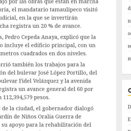
ajo por las obras que están en marcha
d
ria, el mandatario tamaulipeco visitó
dicial, en la que se invertirán
n
echa registra un 20 % de avance.
o
s, Pedro Cepeda Anaya, explicó que la
 incluye el edificio principal, con un
s
 metros cuadrados en dos niveles.
m
rrió también los trabajos para la
n del bulevar José López Portillo, del
levar Fidel Velázquez y la avenida
registra un avance general del 60 por
n 112,394,579 pesos.
D
r de la ciudad, el gobernador dialogó
ardín de Niños Oralia Guerra de
E
n su apoyo para la rehabilitación del