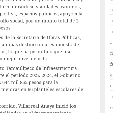
tura hidráulica, vialidades, caminos,
j
portiva, espacios públicos, apoyo a la
ollo social, por un monto total de 2
j
pesos.
m
s de la Secretaría de Obras Públicas,
a
aulipas destinó un presupuesto de
sos, lo que ha permitido que más
m
n mejor nivel de vida.
f
uto Tamaulipeco de Infraestructura
e
nte el periodo 2022-2024, el Gobierno
 644 mil 865 pesos para la
d
y mejoras en 66 planteles escolares de
n
orrido, Villarreal Anaya inició los
o