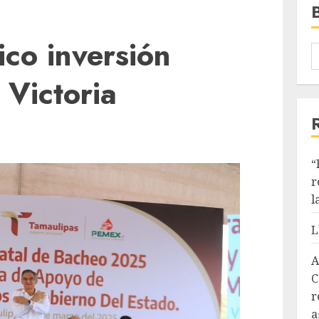
co inversión
 Victoria
“
r
l
L
A
C
r
a