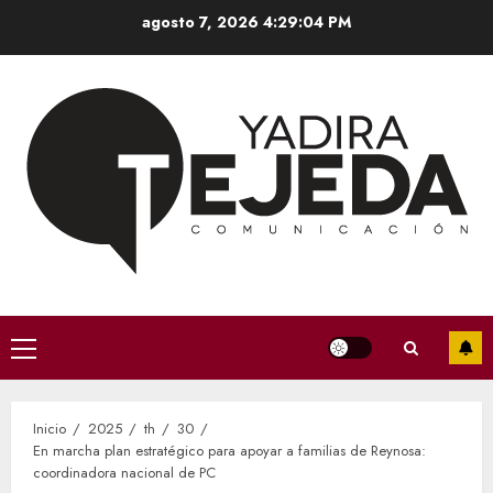
Saltar
agosto 7, 2026
4:29:05 PM
al
contenido
Menú
principal
Inicio
2025
th
30
En marcha plan estratégico para apoyar a familias de Reynosa:
coordinadora nacional de PC