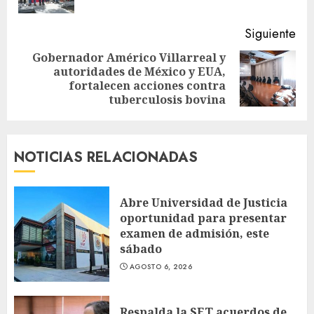
ant
Siguiente
Gobernador Américo Villarreal y
autoridades de México y EUA,
Siguiente
fortalecen acciones contra
entrada:
tuberculosis bovina
NOTICIAS RELACIONADAS
Abre Universidad de Justicia
oportunidad para presentar
examen de admisión, este
sábado
AGOSTO 6, 2026
Respalda la SET acuerdos de