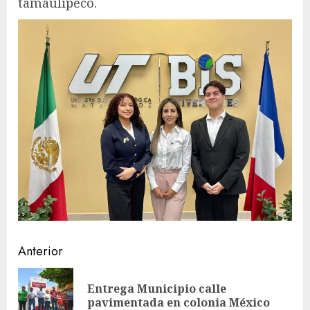
tamaulipeco.
Sigue
Anterior
leyendo
Entrega Municipio calle
En
pavimentada en colonia México