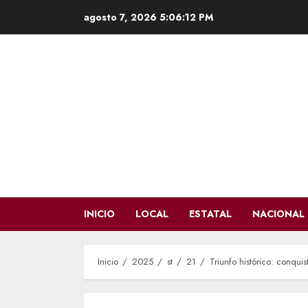
Saltar
agosto 7, 2026
5:06:13 PM
al
contenido
INICIO
LOCAL
ESTATAL
NACIONAL
Inicio
2025
st
21
Triunfo histórico: conqu