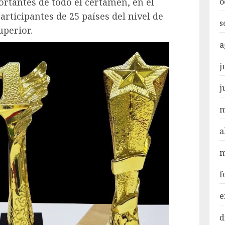
o
rtantes de todo el certamen, en el
rticipantes de 25 países del nivel de
s
uperior.
a
j
j
m
a
m
f
e
d