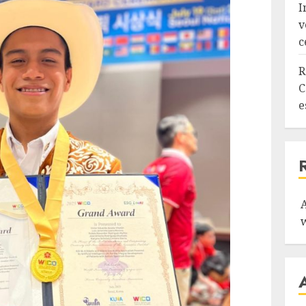
I
v
c
R
C
e