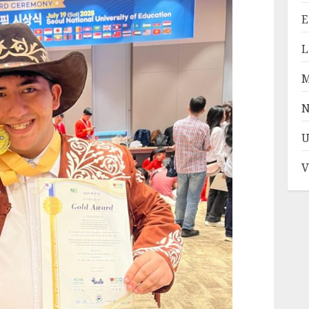
E
L
N
U
V