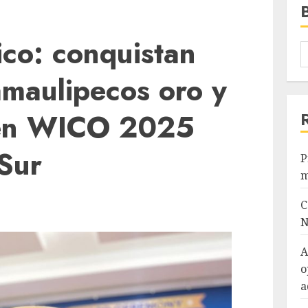
ico: conquistan
amaulipecos oro y
 en WICO 2025
Sur
P
m
C
N
A
o
a