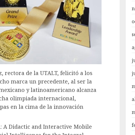
n
o
s
a
j
 rectora de la UTALT, felicitó a los
j
echo marca un precedente, al ser la
m
mexicano y latinoamericano alcanza
ha olimpiada internacional,
a
pas en la cima de la innovación
m
f
: A Didactic and Interactive Mobile