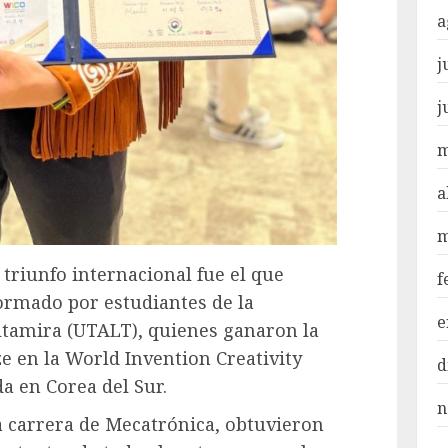
a
j
j
m
a
m
o triunfo internacional fue el que
f
ormado por estudiantes de la
e
ltamira (UTALT), quienes ganaron la
ze en la World Invention Creativity
d
a en Corea del Sur.
n
a carrera de Mecatrónica, obtuvieron