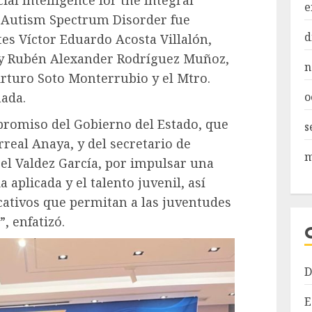
ial Intelligence for the Integral
e
 Autism Spectrum Disorder fue
d
tes Víctor Eduardo Acosta Villalón,
y Rubén Alexander Rodríguez Muñoz,
n
 Arturo Soto Monterrubio y el Mtro.
o
ada.
mpromiso del Gobierno del Estado, que
s
rreal Anaya, y del secretario de
m
el Valdez García, por impulsar una
a aplicada y el talento juvenil, así
tivos que permitan a las juventudes
, enfatizó.
D
E