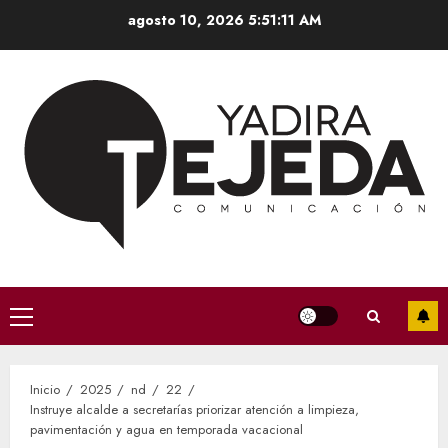
Saltar
agosto 10, 2026
5:51:12 AM
al
contenido
Menú
principal
Inicio
2025
nd
22
Instruye alcalde a secretarías priorizar atención a limpieza,
pavimentación y agua en temporada vacacional