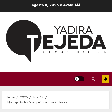
Saltar
agosto 8, 2026
6:42:49 AM
al
contenido
Menú
principal
Inicio
2025
th
12
No bajarán las “compe”; cambiarán los cargos