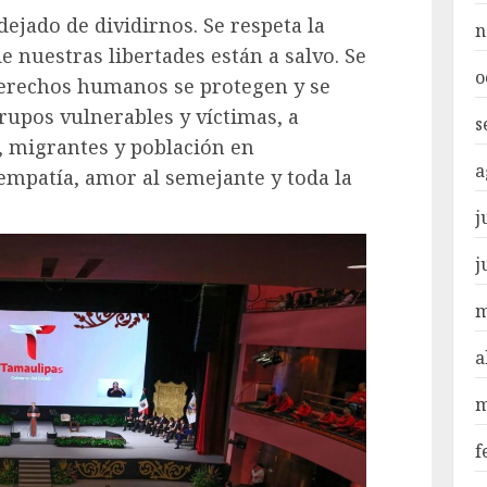
dejado de dividirnos. Se respeta la
n
e nuestras libertades están a salvo. Se
o
derechos humanos se protegen y se
upos vulnerables y víctimas, a
s
, migrantes y población en
a
 empatía, amor al semejante y toda la
j
j
m
a
m
f