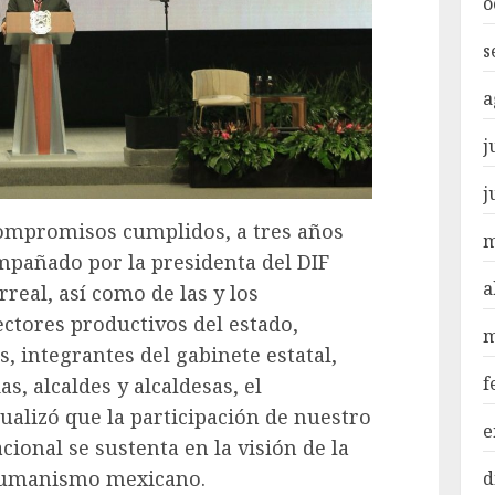
o
s
a
j
j
compromisos cumplidos, a tres años
m
mpañado por la presidenta del DIF
a
rreal, así como de las y los
ectores productivos del estado,
m
s, integrantes del gabinete estatal,
f
, alcaldes y alcaldesas, el
alizó que la participación de nuestro
e
cional se sustenta en la visión de la
 humanismo mexicano.
d