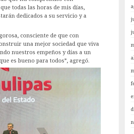
a
 que todas las horas de mis días,
tarán dedicados a su servicio y a
j
j
gorosa, consciente de que con
onstruir una mejor sociedad que viva
m
ando nuestros empeños y días a un
a
rque es bueno para todos”, agregó.
m
f
e
d
n