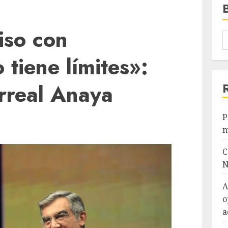
so con
 tiene límites»:
rreal Anaya
P
m
C
N
A
o
a