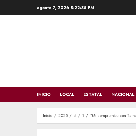
Saltar
agosto 7, 2026
8:22:37 PM
al
contenido
INICIO
LOCAL
ESTATAL
NACIONAL
Inicio
2025
st
1
“Mi compromiso con Tamaul