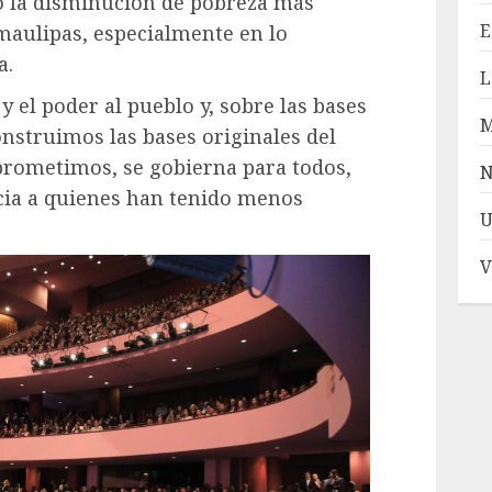
o la disminución de pobreza más
E
amaulipas, especialmente en lo
a.
L
y el poder al pueblo y, sobre las bases
onstruimos las bases originales del
prometimos, se gobierna para todos,
N
cia a quienes han tenido menos
U
V