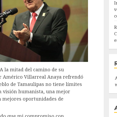
I
v
c
R
C
e
 A la mitad del camino de su
r Américo Villarreal Anaya refrendó
blo de Tamaulipas no tiene límites
n visión humanista, una mejor
on mejores oportunidades de
endo que mi compromiso con