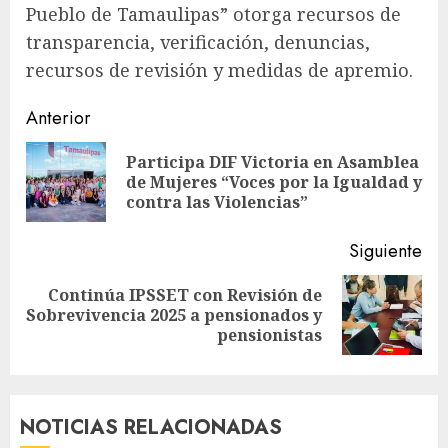
Pueblo de Tamaulipas” otorga recursos de
transparencia, verificación, denuncias,
recursos de revisión y medidas de apremio.
Sigue
Anterior
leyendo
Participa DIF Victoria en Asamblea
En
de Mujeres “Voces por la Igualdad y
ant
contra las Violencias”
Siguiente
Continúa IPSSET con Revisión de
Siguiente
Sobrevivencia 2025 a pensionados y
entrada:
pensionistas
NOTICIAS RELACIONADAS