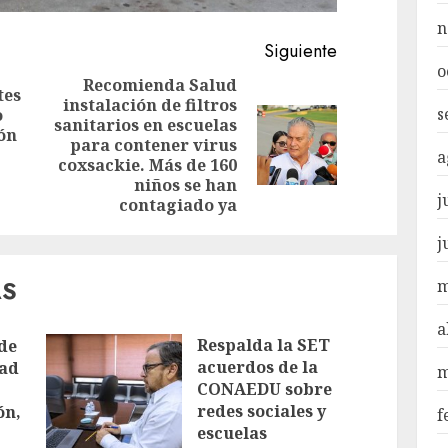
n
Siguiente
o
Recomienda Salud
tes
instalación de filtros
Entrada
s
o
sanitarios en escuelas
anterior:
ón
Siguiente
para contener virus
a
entrada:
coxsackie. Más de 160
niños se han
j
contagiado ya
j
AS
m
a
Respalda la SET
de
acuerdos de la
dad
m
CONAEDU sobre
redes sociales y
ón,
f
escuelas