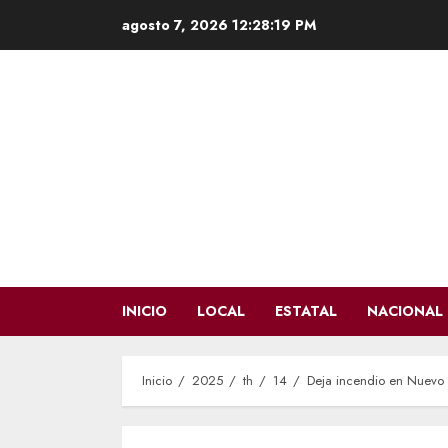
Saltar
agosto 7, 2026
12:28:20 PM
al
contenido
INICIO
LOCAL
ESTATAL
NACIONAL
Inicio
2025
th
14
Deja incendio en Nuevo 