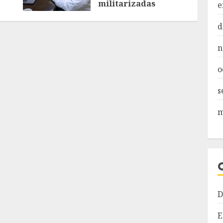
militarizadas
e
AGOSTO 6, 2026
d
n
o
s
m
D
E