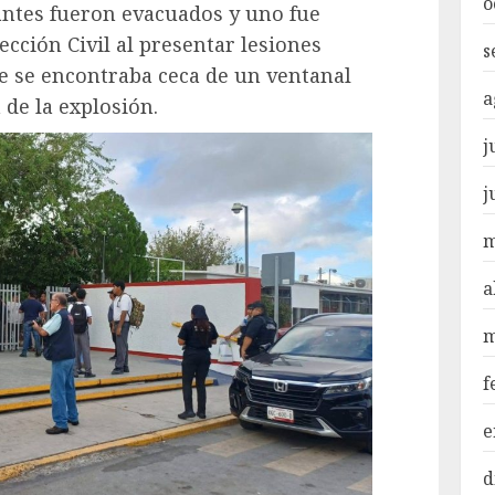
o
ntes fueron evacuados y uno fue
cción Civil al presentar lesiones
s
e se encontraba ceca de un ventanal
a
de la explosión.
j
j
m
a
m
f
e
d