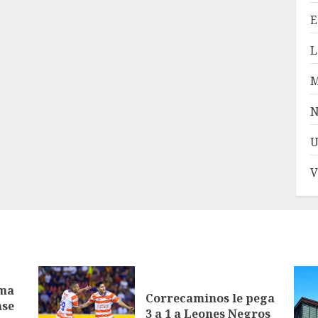
E
L
N
U
V
ama
Correcaminos le pega
nse
3 a 1 a Leones Negros