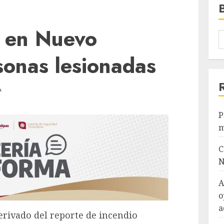
o en Nuevo
sonas lesionadas
A
P
m
C
N
A
o
a
rivado del reporte de incendio