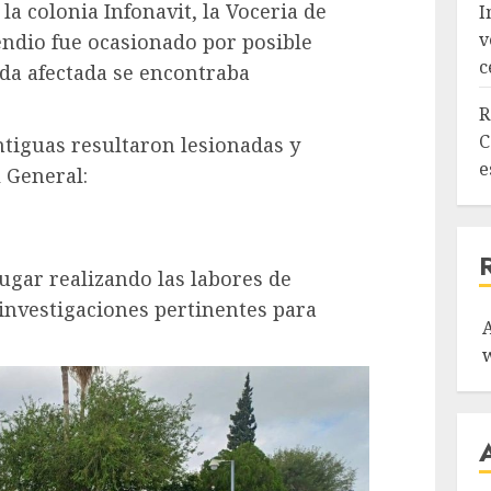
la colonia Infonavit, la Voceria de
I
v
endio fue ocasionado por posible
c
da afectada se encontraba
R
C
ntiguas resultaron lesionadas y
e
l General:
ugar realizando las labores de
investigaciones pertinentes para