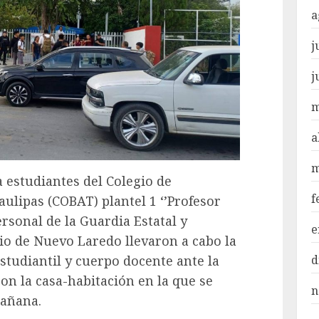
a
j
j
m
a
m
a estudiantes del Colegio de
f
ulipas (COBAT) plantel 1 ‘’Profesor
rsonal de la Guardia Estatal y
e
pio de Nuevo Laredo llevaron a cabo la
d
tudiantil y cuerpo docente ante la
con la casa-habitación en la que se
n
mañana.