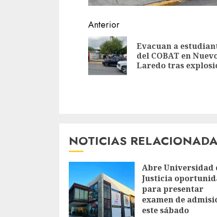
Sigue
Anterior
leyendo
Evacuan a estudian
del COBAT en Nuev
Laredo tras explosi
NOTICIAS RELACIONAD
Abre Universidad 
Justicia oportuni
para presentar
examen de admisi
este sábado