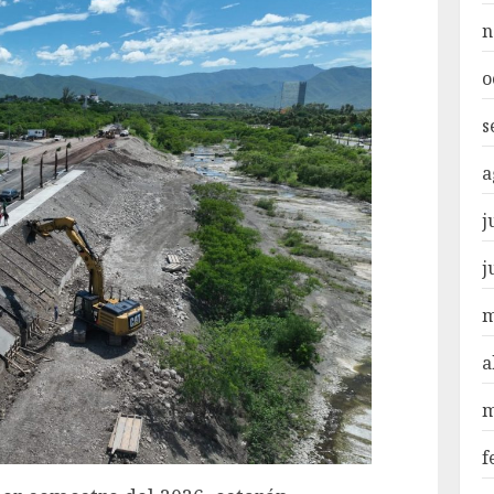
n
o
s
a
j
j
m
a
m
f