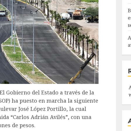
B
e
s
A
a
El Gobierno del Estado a través de la
(SOP) ha puesto en marcha la siguiente
ulevar José López Portillo, la cual
nida “Carlos Adrián Avilés”, con una
ones de pesos.