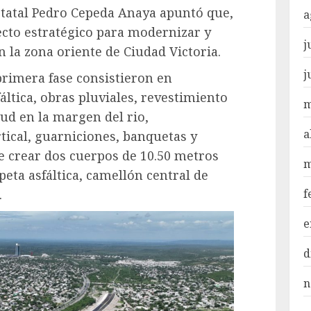
estatal Pedro Cepeda Anaya apuntó que,
a
ecto estratégico para modernizar y
j
n la zona oriente de Ciudad Victoria.
j
 primera fase consistieron en
ltica, obras pluviales, revestimiento
m
lud en la margen del rio,
a
tical, guarniciones, banquetas y
 crear dos cuerpos de 10.50 metros
m
peta asfáltica, camellón central de
f
.
e
d
n