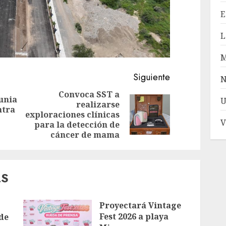
E
L
Siguiente
N
Convoca SST a
unia
U
realizarse
Entrada
ntra
Siguiente
exploraciones clínicas
anterior:
V
entrada:
para la detección de
cáncer de mama
AS
Proyectará Vintage
Fest 2026 a playa
de