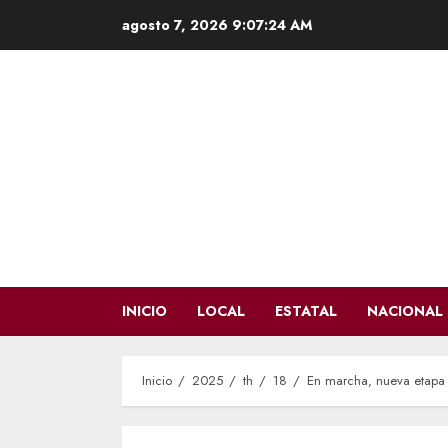
Saltar
agosto 7, 2026
9:07:25 AM
al
contenido
INICIO
LOCAL
ESTATAL
NACIONAL
Inicio
2025
th
18
En marcha, nueva etapa d