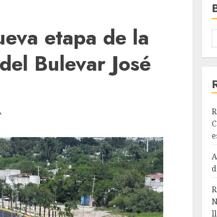
ueva etapa de la
del Bulevar José
R
A
C
e
A
d
R
N
l