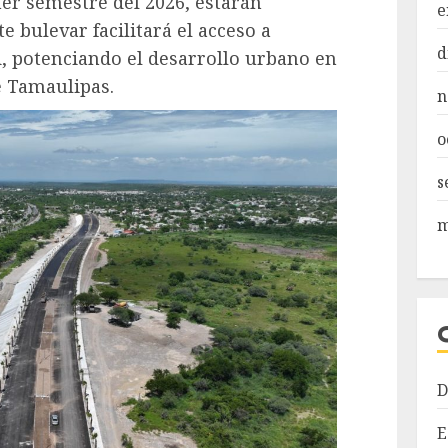
mer semestre del 2026, estarán
e
e bulevar facilitará el acceso a
d
d, potenciando el desarrollo urbano en
e Tamaulipas.
n
o
s
m
D
E