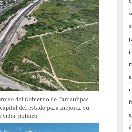
o
s
a
j
j
m
a
m
omiso del Gobierno de Tamaulipas
f
 capital del estado para mejorar su
e
ervidor público.
d