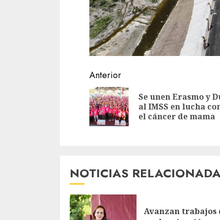
Sigue
Anterior
leyendo
Se unen Erasmo y D
al IMSS en lucha co
el cáncer de mama
NOTICIAS RELACIONAD
Avanzan trabajos 