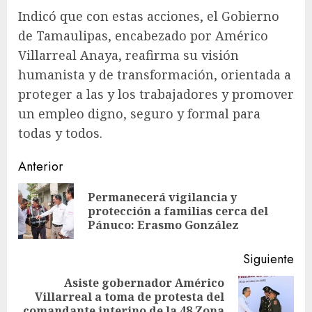
Indicó que con estas acciones, el Gobierno
de Tamaulipas, encabezado por Américo
Villarreal Anaya, reafirma su visión
humanista y de transformación, orientada a
proteger a las y los trabajadores y promover
un empleo digno, seguro y formal para
todas y todos.
Sigue
Anterior
leyendo
Permanecerá vigilancia y
En
protección a familias cerca del
ant
Pánuco: Erasmo González
Siguiente
Asiste gobernador Américo
Villarreal a toma de protesta del
Siguiente
comandante interino de la 48 Zona