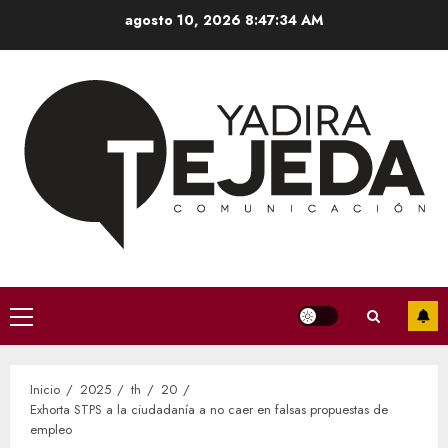
Saltar
agosto 10, 2026
8:47:34 AM
al
contenido
Menú
principal
Inicio
2025
th
20
Exhorta STPS a la ciudadanía a no caer en falsas propuestas de
empleo