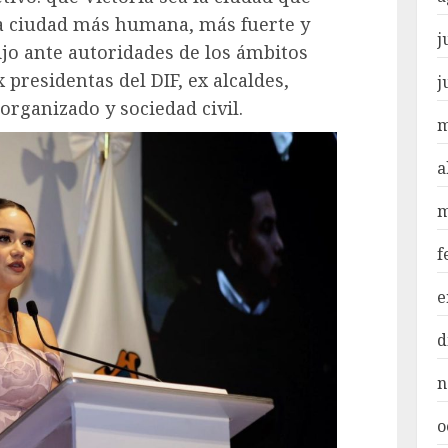
a ciudad más humana, más fuerte y
j
jo ante autoridades de los ámbitos
x presidentas del DIF, ex alcaldes,
j
organizado y sociedad civil.
m
a
m
f
e
d
n
o