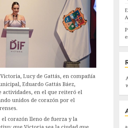
E
A
P
e
 Victoria, Lucy de Gattás, en compañía
unicipal, Eduardo Gattás Báez,
actividades, en el que reiteró el
ndo unidos de corazón por el
orenses.
el corazón lleno de fuerza y la
tivo: que Victoria sea la ciudad que
a