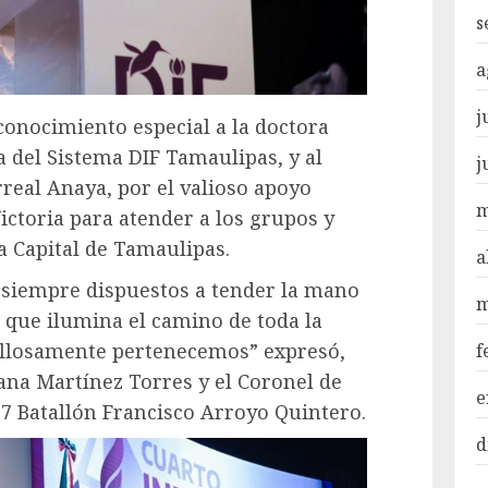
s
a
j
onocimiento especial a la doctora
a del Sistema DIF Tamaulipas, y al
j
real Anaya, por el valioso apoyo
m
ictoria para atender a los grupos y
a Capital de Tamaulipas.
a
 siempre dispuestos a tender la mano
m
a que ilumina el camino de toda la
gullosamente pertenecemos” expresó,
f
sana Martínez Torres y el Coronel de
e
7 Batallón Francisco Arroyo Quintero.
d