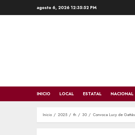
Saltar
agosto 6, 2026
12:35:54 PM
al
contenido
INICIO
LOCAL
ESTATAL
NACIONAL
Inicio
2025
th
30
Convoca Lucy de Gattás a