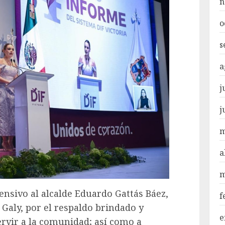
n
o
s
a
j
j
m
a
m
ensivo al alcalde Eduardo Gattás Báez,
f
 Galy, por el respaldo brindado y
e
ervir a la comunidad; así como a