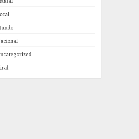
statal
ocal
Mundo
acional
ncategorized
iral