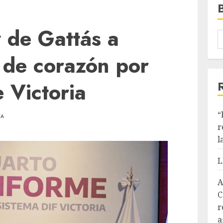
 de Gattás a
 de corazón por
e Victoria
“
RA
r
l
L
A
C
r
a