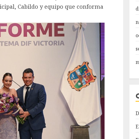
icipal, Cabildo y equipo que conforma
d
n
o
s
m
D
E