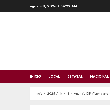
Saltar
agosto 8, 2026
7:54:30 AM
al
contenido
INICIO
LOCAL
ESTATAL
NACIONAL
Inicio
2025
th
4
Anuncia DIF Victoria arra