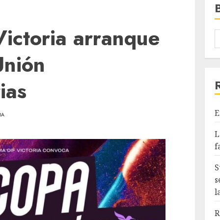
ictoria arranque
Unión
ias
E
RA
L
f
S
s
l
R