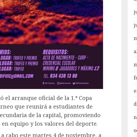
j
j
m
a
m
f
e
ó el arranque oficial de la 1.ª Copa
d
orneo que reunirá a estudiantes de
 secundaria de la capital, promoviendo
n
o en equipo y los valores del deporte.
o
á a cabo este martes 4 de noviembre, a