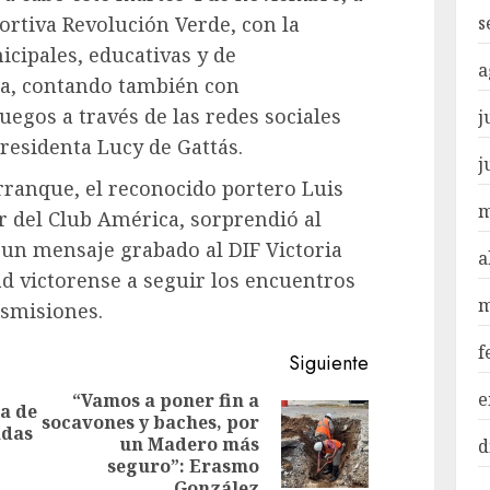
s
portiva Revolución Verde, con la
cipales, educativas y de
a
ia, contando también con
uegos a través de las redes sociales
j
 presidenta Lucy de Gattás.
j
rranque, el reconocido portero Luis
m
r del Club América, sorprendió al
un mensaje grabado al DIF Victoria
a
ad victorense a seguir los encuentros
m
nsmisiones.
f
Siguiente
e
“Vamos a poner fin a
a de
socavones y baches, por
Entrada
adas
Siguiente
un Madero más
d
anterior:
entrada:
seguro”: Erasmo
González