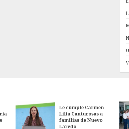
E
L
N
U
V
Le cumple Carmen
ria
Lilia Canturosas a
s
familias de Nuevo
Laredo