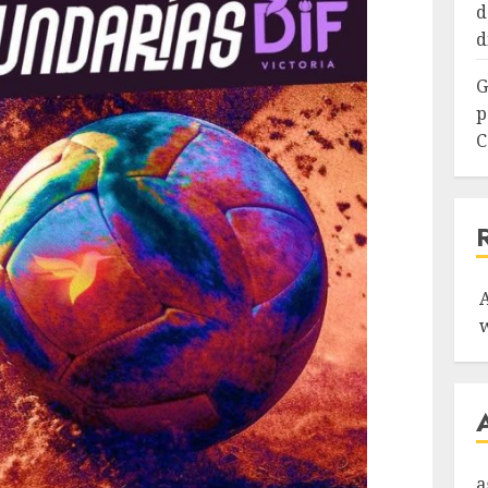
d
d
G
p
C
a