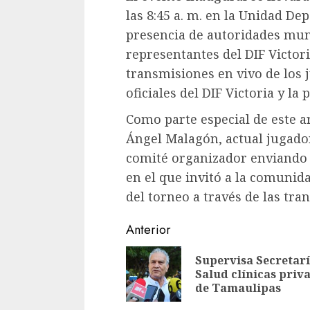
las 8:45 a. m. en la Unidad De
presencia de autoridades muni
representantes del DIF Victor
transmisiones en vivo de los j
oficiales del DIF Victoria y la
Como parte especial de este a
Ángel Malagón, actual jugado
comité organizador enviando 
en el que invitó a la comunid
del torneo a través de las tra
Sigue
Anterior
leyendo
Supervisa Secretarí
Salud clínicas priv
de Tamaulipas