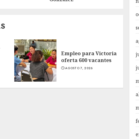
n
o
AS
s
a
n
Empleo para Victoria
j
oferta 600 vacantes
j
AGOSTO 7, 2026
m
a
m
f
e