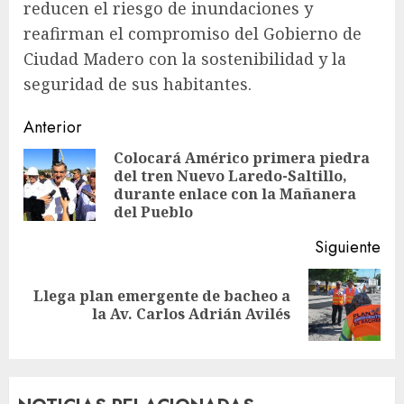
reducen el riesgo de inundaciones y
reafirman el compromiso del Gobierno de
Ciudad Madero con la sostenibilidad y la
seguridad de sus habitantes.
Sigue
Anterior
leyendo
Colocará Américo primera piedra
del tren Nuevo Laredo-Saltillo,
En
durante enlace con la Mañanera
ant
del Pueblo
Siguiente
Llega plan emergente de bacheo a
Siguiente
la Av. Carlos Adrián Avilés
entrada: