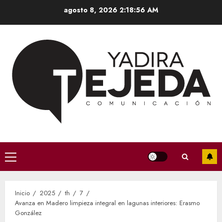
Saltar
agosto 8, 2026
2:18:56 AM
al
contenido
Menú
principal
Inicio
2025
th
7
Avanza en Madero limpieza integral en lagunas interiores: Erasmo
González