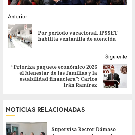
Sigue
Anterior
leyendo
Por periodo vacacional, IPSSET
En
habilita ventanilla de atención
ant
Siguiente
“Prioriza paquete económico 2026
el bienestar de las familias y la
Siguiente
estabilidad financiera”: Carlos
entrada:
Irán Ramírez
NOTICIAS RELACIONADAS
Supervisa Rector Dámaso