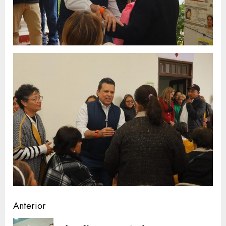
Sigue
Anterior
leyendo