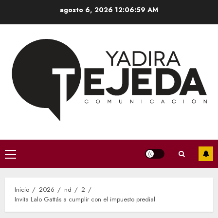
Saltar
agosto 6, 2026
12:07:00 AM
al
contenido
Menú
principal
Inicio
2026
nd
2
Invita Lalo Gattás a cumplir con el impuesto predial