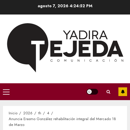
Saltar
agosto 7, 2026
4:24:52 PM
al
contenido
Menú
principal
Inicio
2026
th
4
Anuncia Erasmo González rehabilitación integral del Mercado 18
de Marzo