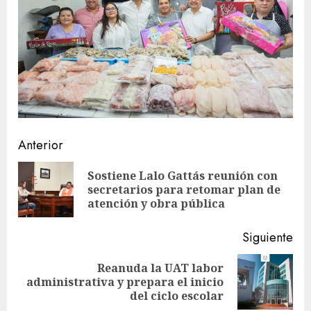
Sigue
Anterior
leyendo
Sostiene Lalo Gattás reunión con
En
secretarios para retomar plan de
ant
atención y obra pública
Siguiente
Reanuda la UAT labor
Siguiente
administrativa y prepara el inicio
entrada:
del ciclo escolar