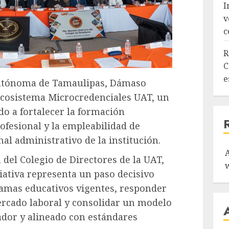
I
v
c
R
C
e
 Autónoma de Tamaulipas, Dámaso
Ecosistema Microcredenciales UAT, un
o a fortalecer la formación
ofesional y la empleabilidad de
al administrativo de la institución.
 del Colegio de Directores de la UAT,
ciativa representa un paso decisivo
amas educativos vigentes, responder
ercado laboral y consolidar un modelo
ador y alineado con estándares