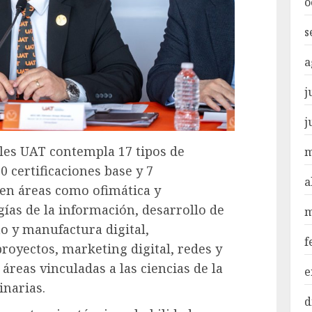
o
s
a
j
j
les UAT contempla 17 tipos de
m
0 certificaciones base y 7
a
s en áreas como ofimática y
gías de la información, desarrollo de
m
ño y manufactura digital,
f
oyectos, marketing digital, redes y
áreas vinculadas a las ciencias de la
e
inarias.
d