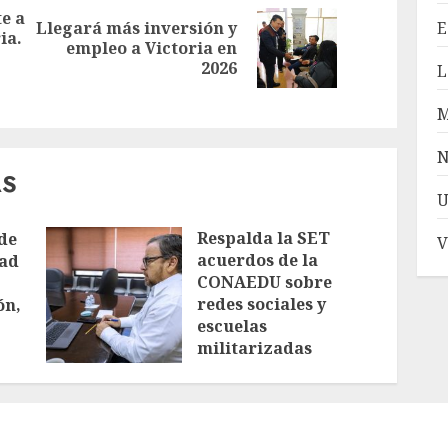
e a
Llegará más inversión y
E
ia.
Siguiente
empleo a Victoria en
Entrada
entrada:
2026
L
anterior:
N
AS
U
Respalda la SET
de
V
acuerdos de la
dad
CONAEDU sobre
redes sociales y
ón,
escuelas
militarizadas
AGOSTO 6, 2026