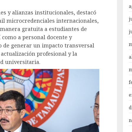
a
s y alianzas institucionales, destacó
j
il microcredenciales internacionales,
 manera gratuita a estudiantes de
j
sí como a personal docente y
m
vo de generar un impacto transversal
actualización profesional y la
a
 universitaria.
m
f
e
d
n