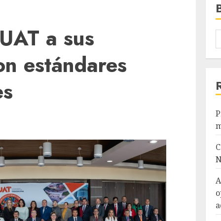
a UAT a sus
on estándares
es
P
m
C
N
A
o
a