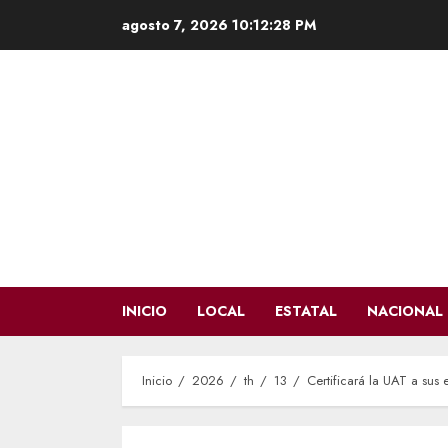
Saltar
agosto 7, 2026
10:12:30 PM
al
contenido
INICIO
LOCAL
ESTATAL
NACIONAL
Inicio
2026
th
13
Certificará la UAT a sus 