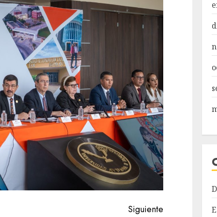
e
d
n
o
s
m
D
Siguiente
E