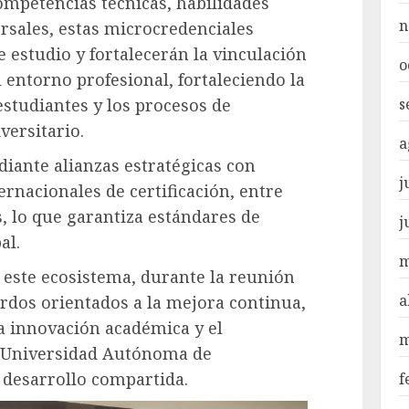
competencias técnicas, habilidades
n
rsales, estas microcredenciales
estudio y fortalecerán la vinculación
o
 entorno profesional, fortaleciendo la
estudiantes y los procesos de
s
versitario.
a
iante alianzas estratégicas con
j
rnacionales de certificación, entre
, lo que garantiza estándares de
j
al.
m
 este ecosistema, durante la reunión
a
rdos orientados a la mejora continua,
la innovación académica y el
m
la Universidad Autónoma de
 desarrollo compartida.
f